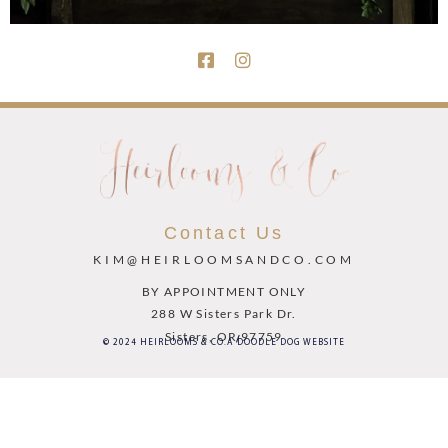
Contact Us
KIM@HEIRLOOMSANDCO.COM
BY APPOINTMENT ONLY
288 W Sisters Park Dr.
Sisters, OR 97759
© 2024 HEIRLOOMS & CO.
A DOODLE DOG WEBSITE