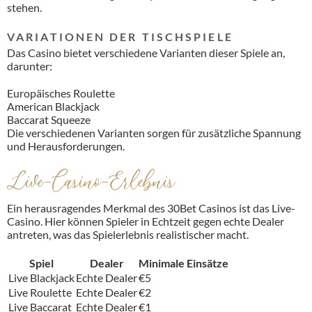
stehen.
VARIATIONEN DER TISCHSPIELE
Das Casino bietet verschiedene Varianten dieser Spiele an,
darunter:
Europäisches Roulette
American Blackjack
Baccarat Squeeze
Die verschiedenen Varianten sorgen für zusätzliche Spannung
und Herausforderungen.
Live-Casino-Erlebnis
Ein herausragendes Merkmal des 30Bet Casinos ist das Live-
Casino. Hier können Spieler in Echtzeit gegen echte Dealer
antreten, was das Spielerlebnis realistischer macht.
Spiel
Dealer
Minimale Einsätze
Live Blackjack
Echte Dealer
€5
Live Roulette
Echte Dealer
€2
Live Baccarat
Echte Dealer
€1