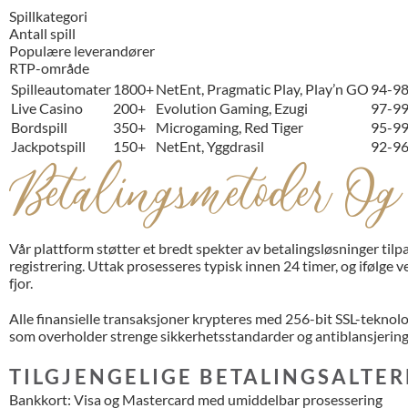
Spillkategori
Antall spill
Populære leverandører
RTP-område
Spilleautomater
1800+
NetEnt, Pragmatic Play, Play’n GO
94-9
Live Casino
200+
Evolution Gaming, Ezugi
97-9
Bordspill
350+
Microgaming, Red Tiger
95-9
Jackpotspill
150+
NetEnt, Yggdrasil
92-9
Betalingsmetoder Og
Vår plattform støtter et bredt spekter av betalingsløsninger tilp
registrering. Uttak prosesseres typisk innen 24 timer, og ifølge 
fjor.
Alle finansielle transaksjoner krypteres med 256-bit SSL-tekno
som overholder strenge sikkerhetsstandarder og antiblansjering
TILGJENGELIGE BETALINGSALTE
Bankkort: Visa og Mastercard med umiddelbar prosessering