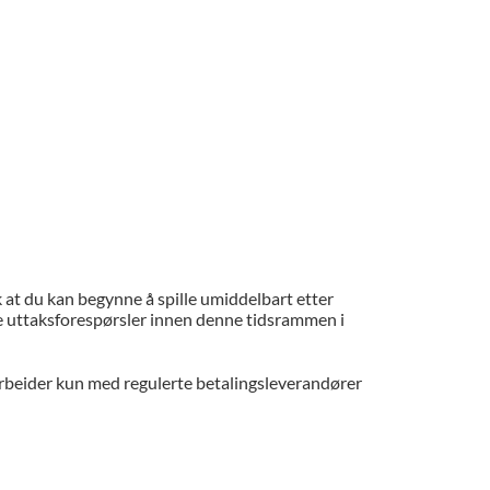
k at du kan begynne å spille umiddelbart etter
lle uttaksforespørsler innen denne tidsrammen i
arbeider kun med regulerte betalingsleverandører