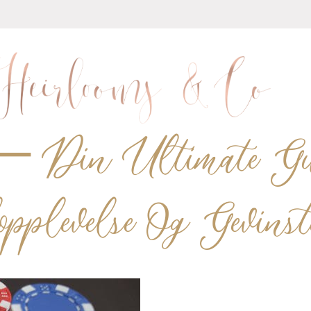
 Din Ultimate Gu
pplevelse Og Gevinst