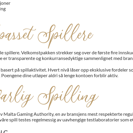
sjoner
ing
asset Spillere
le spillere. Velkomstpakken strekker seg over de første fire inn
åre er transparente og konkurransedyktige sammenlignet med bran
asert på spillaktivitet. Hvert nivå låser opp eksklusive fordeler 
 Poengene dine utløper aldri så lenge kontoen forblir aktiv.
arlig Spilling
lta Gaming Authority, en av bransjens mest respekterte regulato
le våre spill testes regelmessig av uavhengige testlaboratorier som e
NG