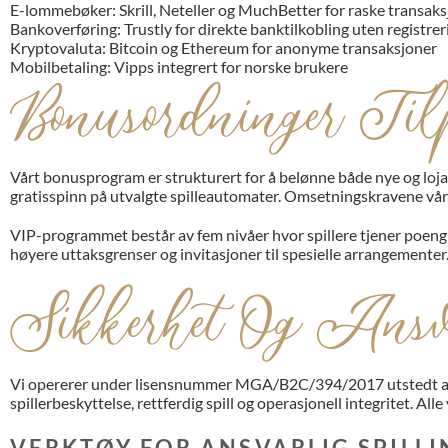
E-lommebøker: Skrill, Neteller og MuchBetter for raske transak
Bankoverføring: Trustly for direkte banktilkobling uten registrer
Kryptovaluta: Bitcoin og Ethereum for anonyme transaksjoner
Mobilbetaling: Vipps integrert for norske brukere
Bonusordninger Tilp
Vårt bonusprogram er strukturert for å belønne både nye og loja
gratisspinn på utvalgte spilleautomater. Omsetningskravene v
VIP-programmet består av fem nivåer hvor spillere tjener poeng b
høyere uttaksgrenser og invitasjoner til spesielle arrangementer.
Sikkerhet Og Ansv
Vi opererer under lisensnummer MGA/B2C/394/2017 utstedt av Ma
spillerbeskyttelse, rettferdig spill og operasjonell integritet. Al
VERKTØY FOR ANSVARLIG SPILLI