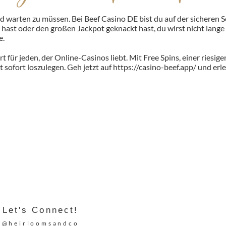
d warten zu müssen. Bei Beef Casino DE bist du auf der sicheren S
n hast oder den großen Jackpot geknackt hast, du wirst nicht lang
e.
rt für jeden, der Online-Casinos liebt. Mit Free Spins, einer riesig
 sofort loszulegen. Geh jetzt auf
https://casino-beef.app/
und erle
Let's Connect!
@heirloomsandco