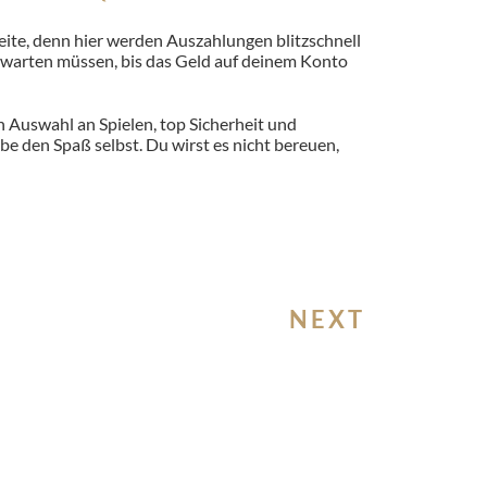
eite, denn hier werden Auszahlungen blitzschnell
e warten müssen, bis das Geld auf deinem Konto
en Auswahl an Spielen, top Sicherheit und
be den Spaß selbst. Du wirst es nicht bereuen,
NEXT