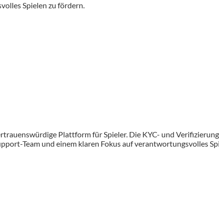
olles Spielen zu fördern.
rauenswürdige Plattform für Spieler. Die KYC- und Verifizierung
Support-Team und einem klaren Fokus auf verantwortungsvolles Sp