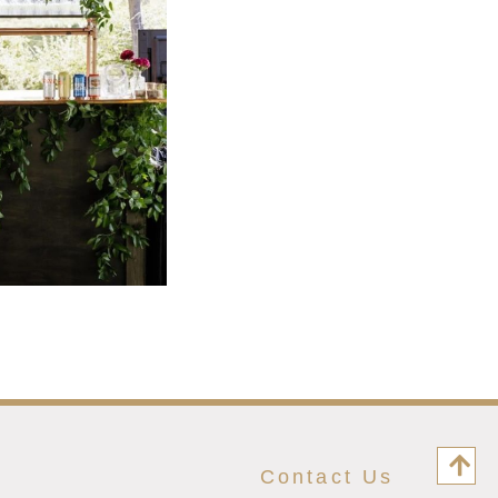
Contact Us