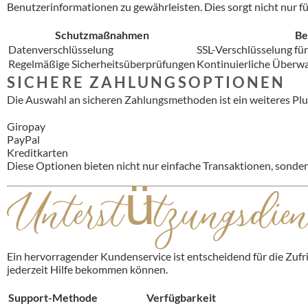
Benutzerinformationen zu gewährleisten. Dies sorgt nicht nur für
Schutzmaßnahmen
Be
Datenverschlüsselung
SSL-Verschlüsselung fü
Regelmäßige Sicherheitsüberprüfungen
Kontinuierliche Überw
SICHERE ZAHLUNGSOPTIONEN
Die Auswahl an sicheren Zahlungsmethoden ist ein weiteres Plus
Giropay
PayPal
Kreditkarten
Diese Optionen bieten nicht nur einfache Transaktionen, sondern
Unterstützungsdien
Ein hervorragender Kundenservice ist entscheidend für die Zufri
jederzeit Hilfe bekommen können.
Support-Methode
Verfügbarkeit