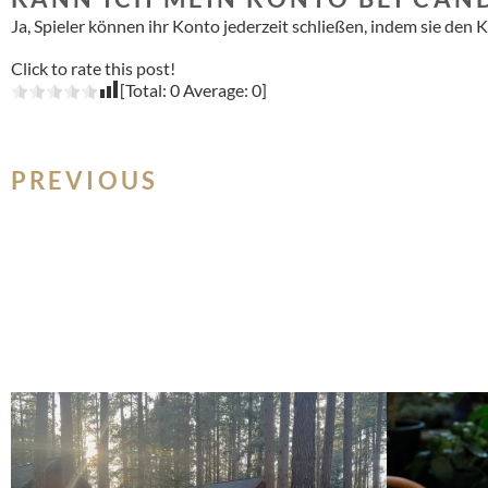
Ja, Spieler können ihr Konto jederzeit schließen, indem sie den
Click to rate this post!
[Total:
0
Average:
0
]
PREVIOUS