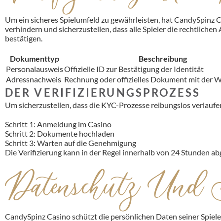
Um ein sicheres Spielumfeld zu gewährleisten, hat CandySpinz 
verhindern und sicherzustellen, dass alle Spieler die rechtlich
bestätigen.
Dokumenttyp
Beschreibung
Personalausweis
Offizielle ID zur Bestätigung der Identität
Adressnachweis
Rechnung oder offizielles Dokument mit der
DER VERIFIZIERUNGSPROZESS
Um sicherzustellen, dass die KYC-Prozesse reibungslos verlaufen,
Schritt 1: Anmeldung im Casino
Schritt 2: Dokumente hochladen
Schritt 3: Warten auf die Genehmigung
Die Verifizierung kann in der Regel innerhalb von 24 Stunden a
Datenschutz Und S
CandySpinz Casino schützt die persönlichen Daten seiner Spieler