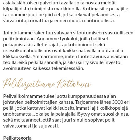
asiakaslähtöisen palvelun tavalla, joka nostaa meidät
kilpailijoista toimijoista markkinoilla. Kotimaisille pelaajille
tarjoamme juuri ne piirteet, jotka tekevät pelaamisesta
vaivatonta, turvattua ja ennen muuta nautinnollista.
Toimintamme rakentuu vahvaan sitoutumiseen vastuulliseen
pelitoimintaan. Annamme työkalut, joilla hallitset
pelaamistasi: talletusrajat, taukotoiminnot sekä
itsesulkumahdollisuus ovat kaikki saatavilla muutamalla
klikkauksella. Ymmärrämme, miten luotettavuus ansaitaan
teoilla, eikä pelkillä sanoilla, ja siksi
siirry sivulle
investoi
avoimuuteen kaikessa tekemisessään.
Pelikirjastomme Kattavuus
Pelivalikoimamme tulee luotu kumppanuudessa alan
johtavien pelitoimittajien kanssa. Tarjoamme lähes 3000 eri
peliä, jotka kattavat kaikki suosituimmat lajit kolikkopelejä
unohtamatta. Jokaisella pelaajalla löytyy omat suosikkinsa,
sekä me taanneet, että saat juuri sinulle sopivat pelit
vaivattomasti ja sujuvasti.
Pelikategoria