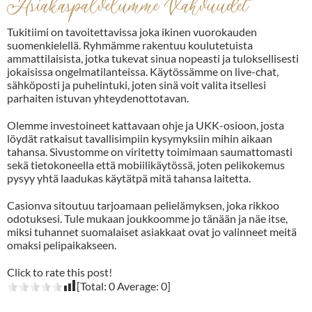
Asiakaspalvelumme Vahvuudet
Tukitiimi on tavoitettavissa joka ikinen vuorokauden
suomenkielellä. Ryhmämme rakentuu koulutetuista
ammattilaisista, jotka tukevat sinua nopeasti ja tuloksellisesti
jokaisissa ongelmatilanteissa. Käytössämme on live-chat,
sähköposti ja puhelintuki, joten sinä voit valita itsellesi
parhaiten istuvan yhteydenottotavan.
Olemme investoineet kattavaan ohje ja UKK-osioon, josta
löydät ratkaisut tavallisimpiin kysymyksiin mihin aikaan
tahansa. Sivustomme on viritetty toimimaan saumattomasti
sekä tietokoneella että mobiilikäytössä, joten pelikokemus
pysyy yhtä laadukas käytätpä mitä tahansa laitetta.
Casionva sitoutuu tarjoamaan pelielämyksen, joka rikkoo
odotuksesi. Tule mukaan joukkoomme jo tänään ja näe itse,
miksi tuhannet suomalaiset asiakkaat ovat jo valinneet meitä
omaksi pelipaikakseen.
Click to rate this post!
[Total:
0
Average:
0
]