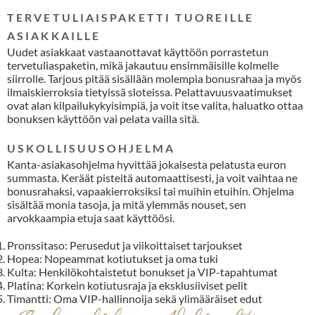
TERVETULIAISPAKETTI TUOREILLE
ASIAKKAILLE
Uudet asiakkaat vastaanottavat käyttöön porrastetun
tervetuliaspaketin, mikä jakautuu ensimmäisille kolmelle
siirrolle. Tarjous pitää sisällään molempia bonusrahaa ja myös
ilmaiskierroksia tietyissä sloteissa. Pelattavuusvaatimukset
ovat alan kilpailukykyisimpiä, ja voit itse valita, haluatko ottaa
bonuksen käyttöön vai pelata vailla sitä.
USKOLLISUUSOHJELMA
Kanta-asiakasohjelma hyvittää jokaisesta pelatusta euron
summasta. Keräät pisteitä automaattisesti, ja voit vaihtaa ne
bonusrahaksi, vapaakierroksiksi tai muihin etuihin. Ohjelma
sisältää monia tasoja, ja mitä ylemmäs nouset, sen
arvokkaampia etuja saat käyttöösi.
Pronssitaso: Perusedut ja viikoittaiset tarjoukset
Hopea: Nopeammat kotiutukset ja oma tuki
Kulta: Henkilökohtaistetut bonukset ja VIP-tapahtumat
Platina: Korkein kotiutusraja ja eksklusiiviset pelit
Timantti: Oma VIP-hallinnoija sekä ylimääräiset edut