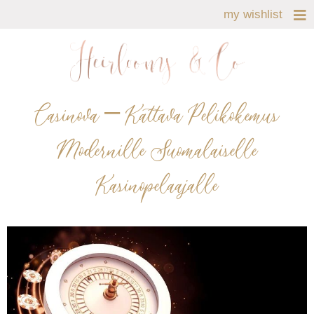
my wishlist
Casinova – Kattava Pelikokemus
Modernille Suomalaiselle
Kasinopelaajalle