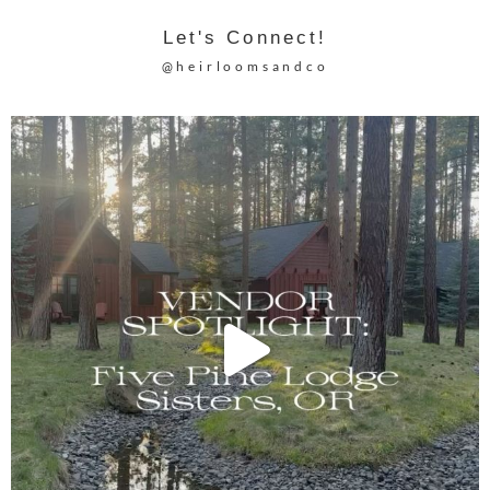
Let's Connect!
@heirloomsandco