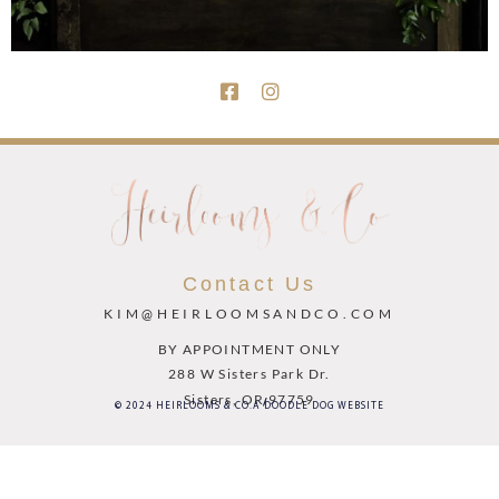
Contact Us
KIM@HEIRLOOMSANDCO.COM
BY APPOINTMENT ONLY
288 W Sisters Park Dr.
Sisters, OR 97759
© 2024 HEIRLOOMS & CO.
A DOODLE DOG WEBSITE