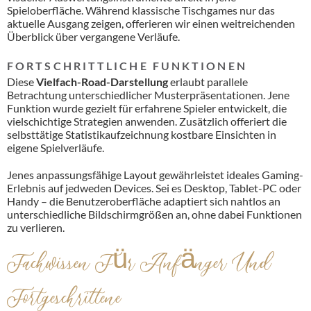
Spieloberfläche. Während klassische Tischgames nur das
aktuelle Ausgang zeigen, offerieren wir einen weitreichenden
Überblick über vergangene Verläufe.
FORTSCHRITTLICHE FUNKTIONEN
Diese
Vielfach-Road-Darstellung
erlaubt parallele
Betrachtung unterschiedlicher Musterpräsentationen. Jene
Funktion wurde gezielt für erfahrene Spieler entwickelt, die
vielschichtige Strategien anwenden. Zusätzlich offeriert die
selbsttätige Statistikaufzeichnung kostbare Einsichten in
eigene Spielverläufe.
Jenes anpassungsfähige Layout gewährleistet ideales Gaming-
Erlebnis auf jedweden Devices. Sei es Desktop, Tablet-PC oder
Handy – die Benutzeroberfläche adaptiert sich nahtlos an
unterschiedliche Bildschirmgrößen an, ohne dabei Funktionen
zu verlieren.
Fachwissen Für Anfänger Und
Fortgeschrittene