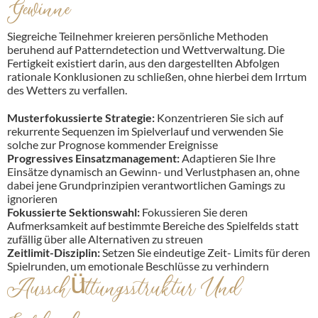
Gewinne
Siegreiche Teilnehmer kreieren persönliche Methoden
beruhend auf Patterndetection und Wettverwaltung. Die
Fertigkeit existiert darin, aus den dargestellten Abfolgen
rationale Konklusionen zu schließen, ohne hierbei dem Irrtum
des Wetters zu verfallen.
Musterfokussierte Strategie:
Konzentrieren Sie sich auf
rekurrente Sequenzen im Spielverlauf und verwenden Sie
solche zur Prognose kommender Ereignisse
Progressives Einsatzmanagement:
Adaptieren Sie Ihre
Einsätze dynamisch an Gewinn- und Verlustphasen an, ohne
dabei jene Grundprinzipien verantwortlichen Gamings zu
ignorieren
Fokussierte Sektionswahl:
Fokussieren Sie deren
Aufmerksamkeit auf bestimmte Bereiche des Spielfelds statt
zufällig über alle Alternativen zu streuen
Zeitlimit-Disziplin:
Setzen Sie eindeutige Zeit- Limits für deren
Spielrunden, um emotionale Beschlüsse zu verhindern
Ausschüttungsstruktur Und