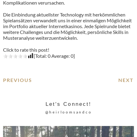
Komplikationen verursachen.
Die Einbindung aktuellster Technology mit herkömmlichen
Spielansätzen verwandelt uns in einer einmaligen Möglichkeit
im Portfolio aktueller Internetkasinos. Jede Spielrunde bietet
weitere Challenges und die Möglichkeit, persönliche Skills in
Musteranalyse weiterzuentwickeln.
Click to rate this post!
[Total:
0
Average:
0
]
PREVIOUS
NEXT
Let's Connect!
@heirloomsandco