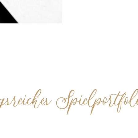
reiches Spielportf