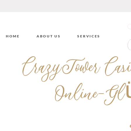
HOME
ABOUT US
SERVICES
CrazyTower Casi
Online-Glü