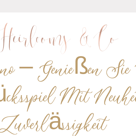
no – Genießen Sie E
cksspiel Mit Neuh
Zuverlässigkeit