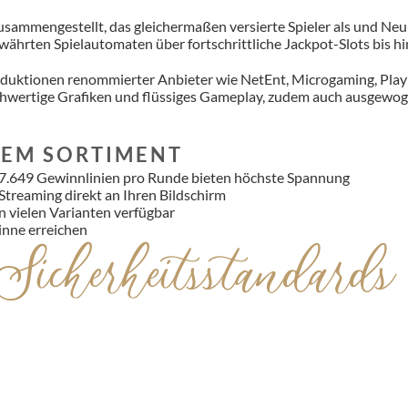
sammengestellt, das gleichermaßen versierte Spieler als und Neul
währten Spielautomaten über fortschrittliche Jackpot-Slots bis hi
roduktionen renommierter Anbieter wie NetEnt, Microgaming, Pla
hochwertige Grafiken und flüssiges Gameplay, zudem auch ausgewo
REM SORTIMENT
7.649 Gewinnlinien pro Runde bieten höchste Spannung
treaming direkt an Ihren Bildschirm
n vielen Varianten verfügbar
inne erreichen
icherheitsstandards