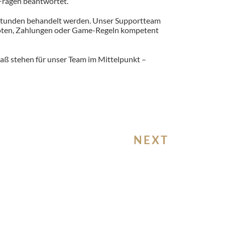
 Fragen beantwortet.
s Stunden behandelt werden. Unser Supportteam
eboten, Zahlungen oder Game-Regeln kompetent
spaß stehen für unser Team im Mittelpunkt –
NEXT