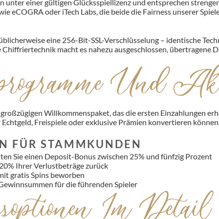
en unter einer gültigen Glücksspiellizenz und entsprechen strenge
 wie eCOGRA oder iTech Labs, die beide die Fairness unserer Spiel
üblicherweise eine 256-Bit-SSL-Verschlüsselung – identische Techn
 Chiffriertechnik macht es nahezu ausgeschlossen, übertragene Da
programme Und Akt
em großzügigen Willkommenspaket, das die ersten Einzahlungen erh
 Echtgeld, Freispiele oder exklusive Prämien konvertieren können
N FÜR STAMMKUNDEN
ten Sie einen Deposit-Bonus zwischen 25% und fünfzig Prozent
 20% Ihrer Verlustbeträge zurück
mit gratis Spins beworben
 Gewinnsummen für die führenden Spieler
soptionen Im Detail