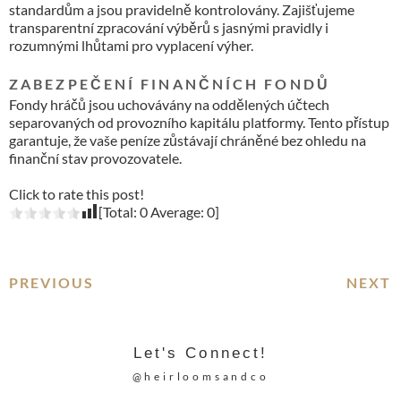
standardům a jsou pravidelně kontrolovány. Zajišťujeme
transparentní zpracování výběrů s jasnými pravidly i
rozumnými lhůtami pro vyplacení výher.
ZABEZPEČENÍ FINANČNÍCH FONDŮ
Fondy hráčů jsou uchovávány na oddělených účtech
separovaných od provozního kapitálu platformy. Tento přístup
garantuje, že vaše peníze zůstávají chráněné bez ohledu na
finanční stav provozovatele.
Click to rate this post!
[Total:
0
Average:
0
]
PREVIOUS
NEXT
Let's Connect!
@heirloomsandco