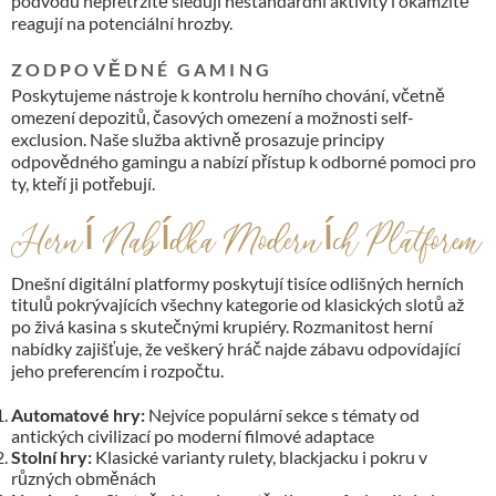
podvodů nepřetržitě sledují nestandardní aktivity i okamžitě
reagují na potenciální hrozby.
ZODPOVĚDNÉ GAMING
Poskytujeme nástroje k kontrolu herního chování, včetně
omezení depozitů, časových omezení a možnosti self-
exclusion. Naše služba aktivně prosazuje principy
odpovědného gamingu a nabízí přístup k odborné pomoci pro
ty, kteří ji potřebují.
Herní Nabídka Moderních Platforem
Dnešní digitální platformy poskytují tisíce odlišných herních
titulů pokrývajících všechny kategorie od klasických slotů až
po živá kasina s skutečnými krupiéry. Rozmanitost herní
nabídky zajišťuje, že veškerý hráč najde zábavu odpovídající
jeho preferencím i rozpočtu.
Automatové hry:
Nejvíce populární sekce s tématy od
antických civilizací po moderní filmové adaptace
Stolní hry:
Klasické varianty rulety, blackjacku i pokru v
různých obměnách