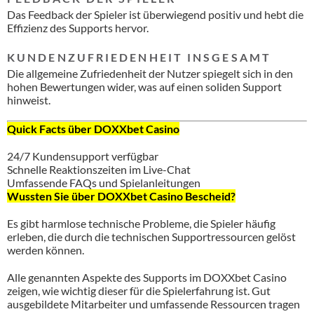
Das Feedback der Spieler ist überwiegend positiv und hebt die
Effizienz des Supports hervor.
KUNDENZUFRIEDENHEIT INSGESAMT
Die allgemeine Zufriedenheit der Nutzer spiegelt sich in den
hohen Bewertungen wider, was auf einen soliden Support
hinweist.
Quick Facts über DOXXbet Casino
24/7 Kundensupport verfügbar
Schnelle Reaktionszeiten im Live-Chat
Umfassende FAQs und Spielanleitungen
Wussten Sie über DOXXbet Casino Bescheid?
Es gibt harmlose technische Probleme, die Spieler häufig
erleben, die durch die technischen Supportressourcen gelöst
werden können.
Alle genannten Aspekte des Supports im DOXXbet Casino
zeigen, wie wichtig dieser für die Spielerfahrung ist. Gut
ausgebildete Mitarbeiter und umfassende Ressourcen tragen