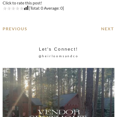
Click to rate this post!
[Total:
0
Average:
0
]
PREVIOUS
NEXT
Let's Connect!
@heirloomsandco