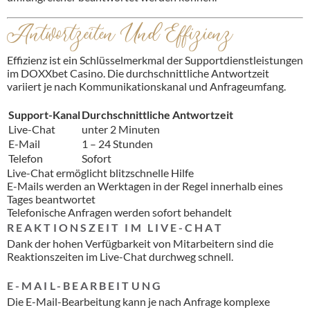
Antwortzeiten Und Effizienz
Effizienz ist ein Schlüsselmerkmal der Supportdienstleistungen
im DOXXbet Casino. Die durchschnittliche Antwortzeit
variiert je nach Kommunikationskanal und Anfrageumfang.
Support-Kanal
Durchschnittliche Antwortzeit
Live-Chat
unter 2 Minuten
E-Mail
1 – 24 Stunden
Telefon
Sofort
Live-Chat ermöglicht blitzschnelle Hilfe
E-Mails werden an Werktagen in der Regel innerhalb eines
Tages beantwortet
Telefonische Anfragen werden sofort behandelt
REAKTIONSZEIT IM LIVE-CHAT
Dank der hohen Verfügbarkeit von Mitarbeitern sind die
Reaktionszeiten im Live-Chat durchweg schnell.
E-MAIL-BEARBEITUNG
Die E-Mail-Bearbeitung kann je nach Anfrage komplexe