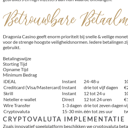
Betrouwbare Betaalm
Dragonia Casino geeft enorm prioriteit bij snelle & veilige mo
voor de strenge hoogste veiligheidsnormen. Iedere betalingen zij
gebruikt.
Betalingswijze
Storting Tijd
Opname Tijd
Minimum Bedrag
iDEAL
Instant
24-48 u
1
Creditcard (Visa/Mastercard)
Instant
drie tot vijf dagen
€
Skrill
Instant
12 tot 24 u
1
Neteller e-wallet
Direct
12 tot 24 uren
€
Wire Transfer
1-3 dagen
drie tot zeven dagen
vi
Cryptovaluta
15-30 min.
één tot zes uur
tw
CRYPTOVALUTA IMPLEMENTATIE
Zoals innovatief speelplatform beschikken we cryptovaluta betal