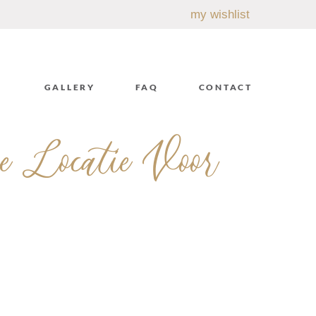
my wishlist
GALLERY
FAQ
CONTACT
 Locatie Voor