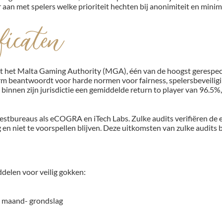
 aan met spelers welke prioriteit hechten bij anonimiteit en mini
icaten
nuit het Malta Gaming Authority (MGA), één van de hoogst gerespe
tform beantwoordt voor harde normen voor fairness, spelersbeveil
binnen zijn jurisdictie een gemiddelde return to player van 96.5%,
e testbureaus als eCOGRA en iTech Labs. Zulke audits verifiëren
 en niet te voorspellen blijven. Deze uitkomsten van zulke audits
delen voor veilig gokken:
op maand- grondslag