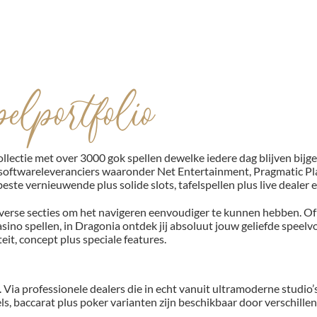
lportfolio
llectie met over 3000 gok spellen dewelke iedere dag blijven bijg
softwareleveranciers waaronder Net Entertainment, Pragmatic Pl
este vernieuwende plus solide slots, tafelspellen plus live dealer 
diverse secties om het navigeren eenvoudiger te kunnen hebben. O
casino spellen, in Dragonia ontdek jij absoluut jouw geliefde speel
eit, concept plus speciale features.
 Via professionele dealers die in echt vanuit ultramoderne studio
els, baccarat plus poker varianten zijn beschikbaar door verschil