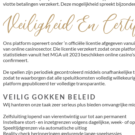
vlotte betalingen verzekert. Deze mogelijkheid spreekt bijzonder
Veiligheid En Certif
Ons platform opereert onder ‘n officiële licentie afgegeven va
van online casinosector. Die licentie verzekert zodat onze pla
statistieken vanuit het MGA uit 2023 beschikken online casino’s 
confirmeert.
De spellen zijn periodiek gecontroleerd middels onafhankelijk
zodat te waarborgen dat alle speluitkomsten volledig willekeurig
platform gepubliceerd ter volledige transparantie.
VEILIG GOKKEN BELEID
Wij hanteren onze taak zeer serieus plus bieden omvangrijke mid
Zelfsluiting lopend van vierentwintig uur tot aan permanent
Instelbare stort- en inzetgrenzen volgens dagelijkse, week- of 
Speeltijdgrenzen via automatische uitlog
Reality check herinneringen gedurende lange speelsessies