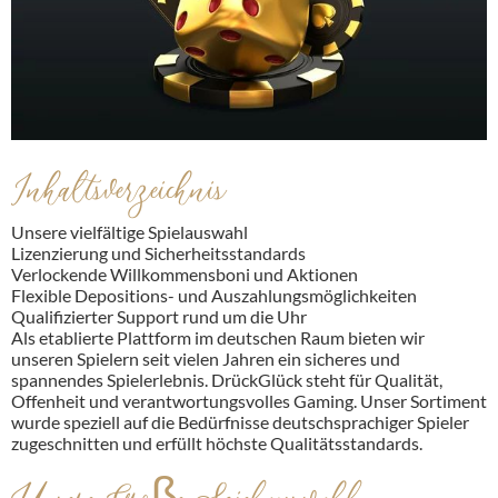
Inhaltsverzeichnis
Unsere vielfältige Spielauswahl
Lizenzierung und Sicherheitsstandards
Verlockende Willkommensboni und Aktionen
Flexible Depositions- und Auszahlungsmöglichkeiten
Qualifizierter Support rund um die Uhr
Als etablierte Plattform im deutschen Raum bieten wir
unseren Spielern seit vielen Jahren ein sicheres und
spannendes Spielerlebnis.
DrückGlück
steht für Qualität,
Offenheit und verantwortungsvolles Gaming. Unser Sortiment
wurde speziell auf die Bedürfnisse deutschsprachiger Spieler
zugeschnitten und erfüllt höchste Qualitätsstandards.