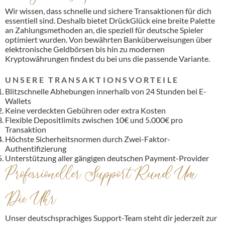
Wir wissen, dass schnelle und sichere Transaktionen für dich
essentiell sind. Deshalb bietet DrückGlück eine breite Palette
an Zahlungsmethoden an, die speziell für deutsche Spieler
optimiert wurden. Von bewährten Banküberweisungen über
elektronische Geldbörsen bis hin zu modernen
Kryptowährungen findest du bei uns die passende Variante.
UNSERE TRANSAKTIONSVORTEILE
Blitzschnelle Abhebungen innerhalb von 24 Stunden bei E-
Wallets
Keine verdeckten Gebühren oder extra Kosten
Flexible Depositlimits zwischen 10€ und 5.000€ pro
Transaktion
Höchste Sicherheitsnormen durch Zwei-Faktor-
Authentifizierung
Unterstützung aller gängigen deutschen Payment-Provider
Professioneller Support Rund Um
Die Uhr
Unser deutschsprachiges Support-Team steht dir jederzeit zur