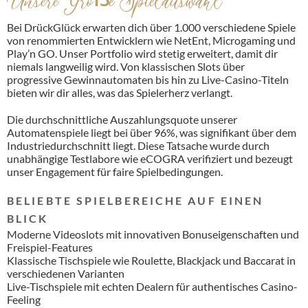
Unsere Große Spielauswahl
Bei DrückGlück erwarten dich über 1.000 verschiedene Spiele
von renommierten Entwicklern wie NetEnt, Microgaming und
Play’n GO. Unser Portfolio wird stetig erweitert, damit dir
niemals langweilig wird. Von klassischen Slots über
progressive Gewinnautomaten bis hin zu Live-Casino-Titeln
bieten wir dir alles, was das Spielerherz verlangt.
Die durchschnittliche Auszahlungsquote unserer
Automatenspiele liegt bei über 96%, was signifikant über dem
Industriedurchschnitt liegt. Diese Tatsache wurde durch
unabhängige Testlabore wie eCOGRA verifiziert und bezeugt
unser Engagement für faire Spielbedingungen.
BELIEBTE SPIELBEREICHE AUF EINEN
BLICK
Moderne Videoslots mit innovativen Bonuseigenschaften und
Freispiel-Features
Klassische Tischspiele wie Roulette, Blackjack und Baccarat in
verschiedenen Varianten
Live-Tischspiele mit echten Dealern für authentisches Casino-
Feeling