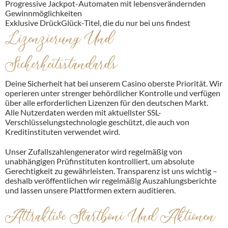
Progressive Jackpot-Automaten mit lebensverändernden
Gewinnmöglichkeiten
Exklusive DrückGlück-Titel, die du nur bei uns findest
Lizenzierung Und
Sicherheitsstandards
Deine Sicherheit hat bei unserem Casino oberste Priorität. Wir
operieren unter strenger behördlicher Kontrolle und verfügen
über alle erforderlichen Lizenzen für den deutschen Markt.
Alle Nutzerdaten werden mit aktuellster SSL-
Verschlüsselungstechnologie geschützt, die auch von
Kreditinstituten verwendet wird.
Unser Zufallszahlengenerator wird regelmäßig von
unabhängigen Prüfinstituten kontrolliert, um absolute
Gerechtigkeit zu gewährleisten. Transparenz ist uns wichtig –
deshalb veröffentlichen wir regelmäßig Auszahlungsberichte
und lassen unsere Plattformen extern auditieren.
Attraktive Startboni Und Aktionen