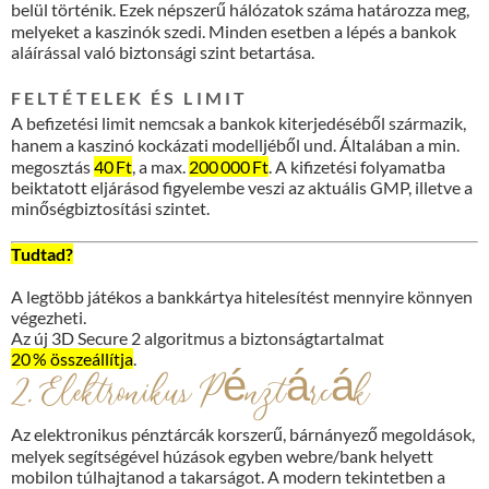
belül történik. Ezek népszerű hálózatok száma határozza meg,
melyeket a kaszinók szedi. Minden esetben a lépés a bankok
aláírással való biztonsági szint betartása.
FELTÉTELEK ÉS LIMIT
A befizetési limit nemcsak a bankok kiterjedéséből származik,
hanem a kaszinó kockázati modelljéből und. Általában a min.
megosztás
40 Ft
, a max.
200 000 Ft
. A kifizetési folyamatba
beiktatott eljárásod figyelembe veszi az aktuális GMP, illetve a
minőségbiztosítási szintet.
Tudtad?
A legtöbb játékos a bankkártya hitelesítést mennyire könnyen
végezheti.
Az új 3D Secure 2 algoritmus a biztonságtartalmat
20 % összeállítja
.
2. Elektronikus Pénztárcák
Az elektronikus pénztárcák korszerű, bárnányező megoldások,
melyek segítségével húzások egyben webre/bank helyett
mobilon túlhajtanod a takarságot. A modern tekintetben a