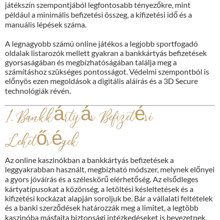
játékszín szempontjából legfontosabb tényezőkre, mint
például a minimális befizetési összeg, a kifizetési idő és a
manuális lépések száma.
A legnagyobb számú online játékos a
legjobb sportfogadó
oldalak
listarozók mellett gyakran a bankkártyás befizetések
gyorsaságában és megbízhatóságában találja meg a
számításhoz szükséges pontosságot. Védelmi szempontból is
előnyös ezen megoldások a digitális aláírás és a 3D Secure
technológiák révén.
1. Bankkártyás Befizetési
Lehetőségek
Az online kaszinókban a bankkártyás befizetések a
leggyakrabban használt, megbízható módszer, melynek előnyei
a gyors jóváírás és a széleskörű elérhetőség. Az elsődleges
kártyatípusokat a közönség, a letöltési késleltetések és a
kifizetési kockázat alapján soroljuk be. Bár a vállalati feltételek
és a banki szerződések határozzák meg a limitet, a legtöbb
kaszinóba másfajta biztonsági intézkedéseket is bevezetnek,