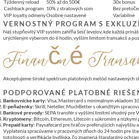
Týždenný reload
50% až do 500€
30x bonus
Cashback program
10% z stratových súm
Bez pretoče
VIP loyalty odmeny
Osobne nastavené
Variabilné
VERNOSTNÝ PROGRAM S EXKLUZ
Náš stupňovitý VIP systém zahŕňa šesť levelov, kde každá priná
urýchleným výberom do 6 hodín, vyšším limitom transakcií a po
Finančné Transak
Akceptujeme široké spektrum platobných metód nastavených slo
PODPOROVANÉ PLATOBNÉ RIEŠE
Bankovnícke karty:
Visa, Mastercard s minimálnym vkladom 1
E-peňaženky:
Skrill, Neteller, MuchBetter s okamžitým spracova
Bankové prevody:
SEPA transfér s vyššími limitmi vhodný pre 
Kryptomeny:
Bitcoin, Ethereum, Litecoin s súkromím a nízkymi
Prepaid karty:
Paysafecard pre hráčov preferujúcich najvyššiu
Vyplatenia spracúvame v pracovných dňoch do 24 hodín pre šta
totožnosti a verifikácie bydliska, čo znamená štandardný ochra