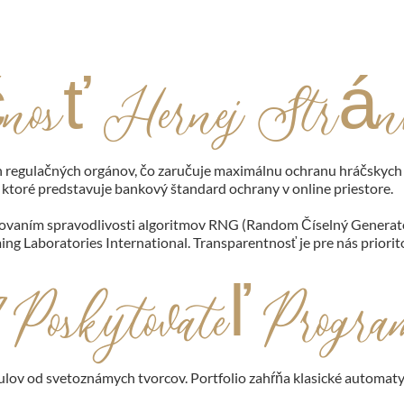
čnosť Hernej Strá
regulačných orgánov, čo zaručuje maximálnu ochranu hráčskych 
, ktoré predstavuje bankový štandard ochrany v online priestore.
tovaním spravodlivosti algoritmov RNG (Random Číselný Generat
 Laboratories International. Transparentnosť je pre nás priorito
skytovateľ Progra
ov od svetoznámych tvorcov. Portfolio zahŕňa klasické automaty, vi