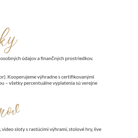
nky
osobných údajov a finančných prostriedkov.
or). Kooperujeme výhradne s certifikovanými
u – všetky percentuálne vyplatenia sú verejne
mov
deo sloty s rastúcimi výhrami, stolové hry, live