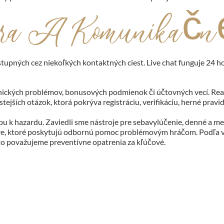
ora A Komunikačné
tupných cez niekoľkých kontaktných ciest. Live chat funguje 24 h
nických problémov, bonusových podmienok či účtovných vecí. Reak
ejších otázok, ktorá pokrýva registráciu, verifikáciu, herné pra
k hazardu. Zaviedli sme nástroje pre sebavylúčenie, denné a mesa
, ktoré poskytujú odbornú pomoc problémovým hráčom. Podľa vý
to považujeme preventívne opatrenia za kľúčové.