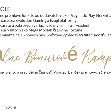
CIE
ne prémiové funkcie od dodávateľov ako Pragmatic Play, NetEnt a
 čase cez Evolution Gaming a Ezugi platformy
ccaratu a pokrových variácií s rôznymi limítmi vsadení
 eur v hitoch ako Mega Moolah či Divine Fortune
inimálne 15 nových hier. Špičkový vyhľadávací filter umožňuje t
ne Bonusové Kamp
 lojalitu a pravidelnú činnosť. Privítací balíček pre nových čle
30 dní