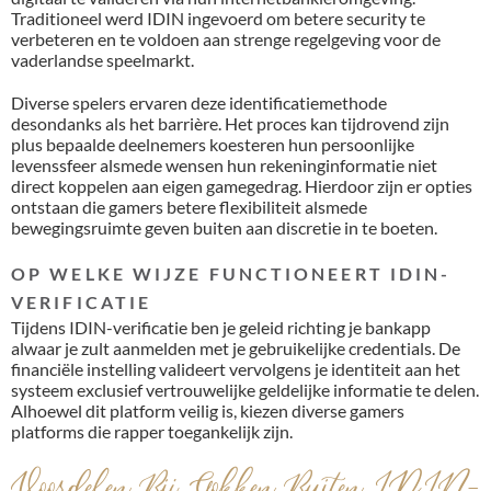
Traditioneel werd IDIN ingevoerd om betere security te
verbeteren en te voldoen aan strenge regelgeving voor de
vaderlandse speelmarkt.
Diverse spelers ervaren deze identificatiemethode
desondanks als het barrière. Het proces kan tijdrovend zijn
plus bepaalde deelnemers koesteren hun persoonlijke
levenssfeer alsmede wensen hun rekeninginformatie niet
direct koppelen aan eigen gamegedrag. Hierdoor zijn er opties
ontstaan die gamers betere flexibiliteit alsmede
bewegingsruimte geven buiten aan discretie in te boeten.
OP WELKE WIJZE FUNCTIONEERT IDIN-
VERIFICATIE
Tijdens IDIN-verificatie ben je geleid richting je bankapp
alwaar je zult aanmelden met je gebruikelijke credentials. De
financiële instelling valideert vervolgens je identiteit aan het
systeem exclusief vertrouwelijke geldelijke informatie te delen.
Alhoewel dit platform veilig is, kiezen diverse gamers
platforms die rapper toegankelijk zijn.
Voordelen Bij Gokken Buiten IDIN-