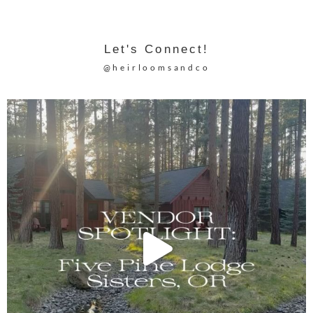
Let's Connect!
@heirloomsandco