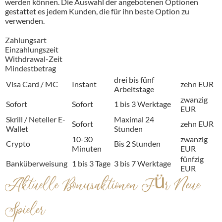
werden können. Die Auswahl der angebotenen Optionen
gestattet es jedem Kunden, die für ihn beste Option zu
verwenden.
Zahlungsart
Einzahlungszeit
Withdrawal-Zeit
Mindestbetrag
drei bis fünf
Visa Card / MC
Instant
zehn EUR
Arbeitstage
zwanzig
Sofort
Sofort
1 bis 3 Werktage
EUR
Skrill / Neteller E-
Maximal 24
Sofort
zehn EUR
Wallet
Stunden
10-30
zwanzig
Crypto
Bis 2 Stunden
Minuten
EUR
fünfzig
Banküberweisung
1 bis 3 Tage
3 bis 7 Werktage
EUR
Aktuelle Bonusaktionen Für Neue
Spieler