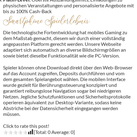
physischen Veranstaltungen und personalisierte Angebote mit
bis zu 100% Cash-Back
Smartphone Spielerlebnis
Die technologische Fortentwicklung hat mobiles Gaming zu
dem Maßstab gemacht, diesem wir durch einer vollständig
angepassten Platform gerecht werden. Unsere Webseite
adaptiert sich automatisch an diverse Bildschirmgrößen an
sowie bietet dieselbe Funktionalität wie die PC-Version.
Spieler können ohne Download direkt über den Web-Browser
auf das Account zugreifen, Deposits durchführen und vom
dem gesamten Spielangebot wählen. Die mobilen Interface
wurde gezielt für Berührungssteuerung konzipiert und
garantiert reibungslose Navigation sogar bei niedrigeren
Netzen. Jegliche Schutzfunktionen und Sicherheitsprotokolle
operieren äquivalent zur Desktop-Variante, sodass keine
Abstriche bei der Datensicherheit eingegangen werden
müssen.
Click to rate this post!
[Total:
0
Average:
0
]