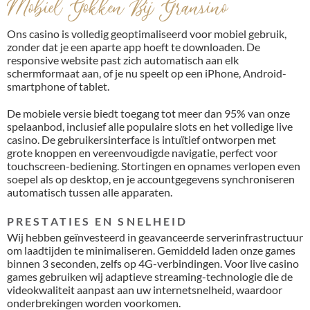
Mobiel Gokken Bij Gransino
Ons casino is volledig geoptimaliseerd voor mobiel gebruik,
zonder dat je een aparte app hoeft te downloaden. De
responsive website past zich automatisch aan elk
schermformaat aan, of je nu speelt op een iPhone, Android-
smartphone of tablet.
De mobiele versie biedt toegang tot meer dan 95% van onze
spelaanbod, inclusief alle populaire slots en het volledige live
casino. De gebruikersinterface is intuïtief ontworpen met
grote knoppen en vereenvoudigde navigatie, perfect voor
touchscreen-bediening. Stortingen en opnames verlopen even
soepel als op desktop, en je accountgegevens synchroniseren
automatisch tussen alle apparaten.
PRESTATIES EN SNELHEID
Wij hebben geïnvesteerd in geavanceerde serverinfrastructuur
om laadtijden te minimaliseren. Gemiddeld laden onze games
binnen 3 seconden, zelfs op 4G-verbindingen. Voor live casino
games gebruiken wij adaptieve streaming-technologie die de
videokwaliteit aanpast aan uw internetsnelheid, waardoor
onderbrekingen worden voorkomen.