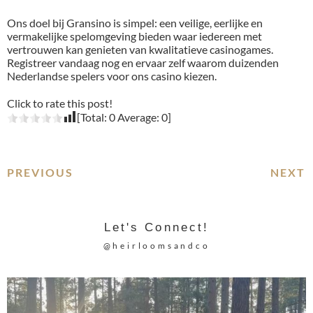
Ons doel bij Gransino is simpel: een veilige, eerlijke en
vermakelijke spelomgeving bieden waar iedereen met
vertrouwen kan genieten van kwalitatieve casinogames.
Registreer vandaag nog en ervaar zelf waarom duizenden
Nederlandse spelers voor ons casino kiezen.
Click to rate this post!
[Total:
0
Average:
0
]
PREVIOUS
NEXT
Let's Connect!
@heirloomsandco