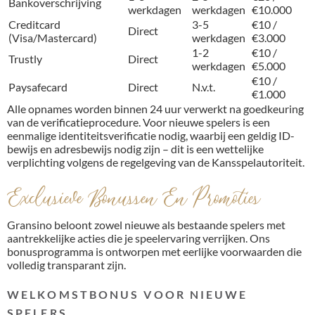
Bankoverschrijving
werkdagen
werkdagen
€10.000
Creditcard
3-5
€10 /
Direct
(Visa/Mastercard)
werkdagen
€3.000
1-2
€10 /
Trustly
Direct
werkdagen
€5.000
€10 /
Paysafecard
Direct
N.v.t.
€1.000
Alle opnames worden binnen 24 uur verwerkt na goedkeuring
van de verificatieprocedure. Voor nieuwe spelers is een
eenmalige identiteitsverificatie nodig, waarbij een geldig ID-
bewijs en adresbewijs nodig zijn – dit is een wettelijke
verplichting volgens de regelgeving van de Kansspelautoriteit.
Exclusieve Bonussen En Promoties
Gransino beloont zowel nieuwe als bestaande spelers met
aantrekkelijke acties die je speelervaring verrijken. Ons
bonusprogramma is ontworpen met eerlijke voorwaarden die
volledig transparant zijn.
WELKOMSTBONUS VOOR NIEUWE
SPELERS