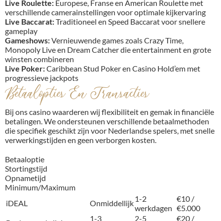
Live Roulette:
Europese, Franse en American Roulette met
verschillende camerainstellingen voor optimale kijkervaring
Live Baccarat:
Traditioneel en Speed Baccarat voor snellere
gameplay
Gameshows:
Vernieuwende games zoals Crazy Time,
Monopoly Live en Dream Catcher die entertainment en grote
winsten combineren
Live Poker:
Caribbean Stud Poker en Casino Hold’em met
progressieve jackpots
Betaalopties En Transacties
Bij ons casino waarderen wij flexibiliteit en gemak in financiële
betalingen. We ondersteunen verschillende betaalmethoden
die specifiek geschikt zijn voor Nederlandse spelers, met snelle
verwerkingstijden en geen verborgen kosten.
Betaaloptie
Stortingstijd
Opnametijd
Minimum/Maximum
1-2
€10 /
iDEAL
Onmiddellijk
werkdagen
€5.000
1-3
2-5
€20 /