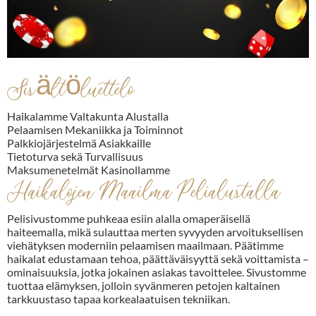
Sisältöluettelo
Haikalamme Valtakunta Alustalla
Pelaamisen Mekaniikka ja Toiminnot
Palkkiojärjestelmä Asiakkaille
Tietoturva sekä Turvallisuus
Maksumenetelmät Kasinollamme
Haikalojen Maailma Pelialustalla
Pelisivustomme puhkeaa esiin alalla omaperäisellä
haiteemalla, mikä sulauttaa merten syvyyden arvoituksellisen
viehätyksen moderniin pelaamisen maailmaan. Päätimme
haikalat edustamaan tehoa, päättäväisyyttä sekä voittamista –
ominaisuuksia, jotka jokainen asiakas tavoittelee. Sivustomme
tuottaa elämyksen, jolloin syvänmeren petojen kaltainen
tarkkuustaso tapaa korkealaatuisen tekniikan.