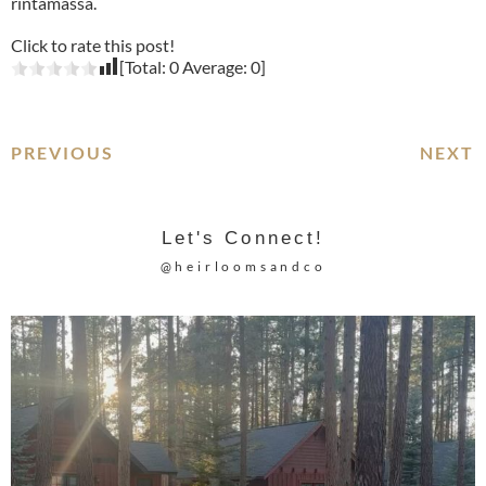
rintamassa.
Click to rate this post!
[Total:
0
Average:
0
]
PREVIOUS
NEXT
Let's Connect!
@heirloomsandco