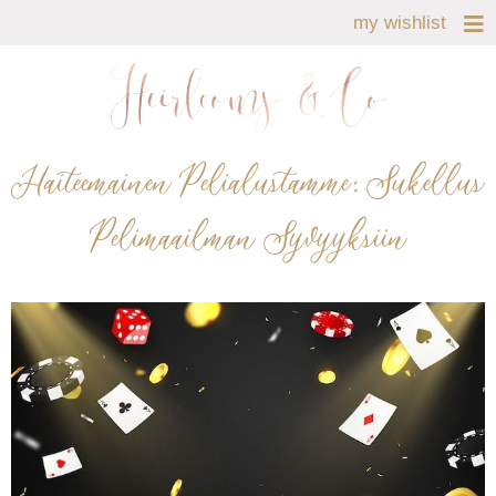
my wishlist
Haiteemainen Pelialustamme: Sukellus
Pelimaailman Syvyyksiin