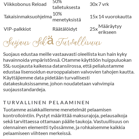
50%
Viikkobonus Reload
30x
7 vrk
talletuksesta
10%
Takaisinmaksuohjelma
15x
14 vuorokautta
menetyksistä
Määräytyy
VIP-palkkiot
Räätälöidyt
25x
erikseen
Suojaus Sekä Turvallisuus
Suojaus edustaa meille vastaavasti oleellista kun hain kyky
havainnoida ympäristönsä. Otamme käyttöön huippuluokan
SSL-suojausta kaikessa datansiirossa, että pelialustamme
edustaa lisensoidun eurooppalaisen valvovien tahojen kautta.
Käyttäjiemme data pidetään turvallisesti
datakeskuksissamme, johon noudatetaan vahvimpia
suojausstandardeja.
TURVALLINEN PELAAMINEN
Tuotamme asiakkaillemme menetelmät pelaamisen
kontrollointiin. Pystyt määrittää maksurajoja, pelausaikoja
sekä tarvittaessa ottamaan päälle taukoja. Vastuullisuus on
olennainen elementti työssämme, ja rohkaisemme kaikkia
pelaamiseen viihteen merkeissä.