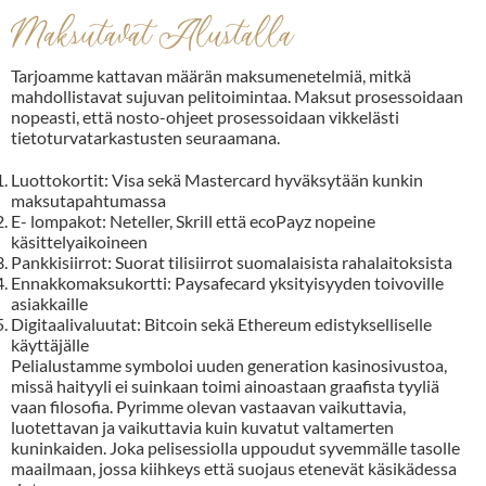
Maksutavat Alustalla
Tarjoamme kattavan määrän maksumenetelmiä, mitkä
mahdollistavat sujuvan pelitoimintaa. Maksut prosessoidaan
nopeasti, että nosto-ohjeet prosessoidaan vikkelästi
tietoturvatarkastusten seuraamana.
Luottokortit: Visa sekä Mastercard hyväksytään kunkin
maksutapahtumassa
E- lompakot: Neteller, Skrill että ecoPayz nopeine
käsittelyaikoineen
Pankkisiirrot: Suorat tilisiirrot suomalaisista rahalaitoksista
Ennakkomaksukortti: Paysafecard yksityisyyden toivoville
asiakkaille
Digitaalivaluutat: Bitcoin sekä Ethereum edistykselliselle
käyttäjälle
Pelialustamme symboloi uuden generation kasinosivustoa,
missä haityyli ei suinkaan toimi ainoastaan graafista tyyliä
vaan filosofia. Pyrimme olevan vastaavan vaikuttavia,
luotettavan ja vaikuttavia kuin kuvatut valtamerten
kuninkaiden. Joka pelisessiolla uppoudut syvemmälle tasolle
maailmaan, jossa kiihkeys että suojaus etenevät käsikädessa