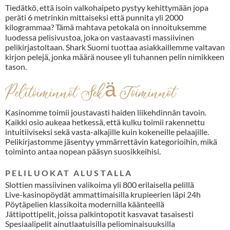
Tiedätkö, että isoin valkohaipeto pystyy kehittymään jopa
peräti 6 metrinkin mittaiseksi että punnita yli 2000
kilogrammaa? Tämä mahtava petokalа on innoituksemme
luodessa pelisivustoa, joka on vastaavasti massiivinen
pelikirjastoltaan.
Shark Suomi
tuottaa asiakkaillemme valtavan
kirjon pelejä, jonka määrä nousee yli tuhannen pelin nimikkeen
tason.
Pelitoiminnot Sekä Toiminnot
Kasinomme toimii joustavasti haiden liikehdinnän tavoin.
Kaikki osio aukeaa hetkessä, että kulku toimii rakennettu
intuitiiviseksi sekä vasta-alkajille kuin kokeneille pelaajille.
Pelikirjastomme jäsentyy ymmärrettävin kategorioihin, mikä
toiminto antaa nopean pääsyn suosikkeihisi.
PELILUOKAT ALUSTALLA
Slottien massiivinen valikoima yli 800 erilaisella pelillä
Live-kasinopöydät ammattimaisilla krupieerien läpi 24h
Pöytäpelien klassikoita modernilla käänteellä
Jättipottipelit, joissa palkintopotit kasvavat tasaisesti
Spesiaalipelit ainutlaatuisilla peliominaisuuksilla