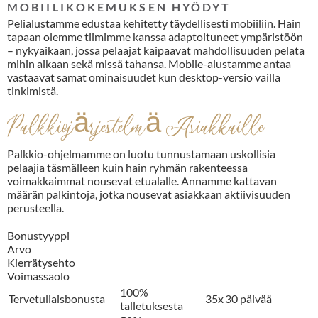
MOBIILIKOKEMUKSEN HYÖDYT
Pelialustamme edustaa kehitetty täydellisesti mobiiliin. Hain
tapaan olemme tiimimme kanssa adaptoituneet ympäristöön
– nykyaikaan, jossa pelaajat kaipaavat mahdollisuuden pelata
mihin aikaan sekä missä tahansa. Mobile-alustamme antaa
vastaavat samat ominaisuudet kun desktop-versio vailla
tinkimistä.
Palkkiojärjestelmä Asiakkaille
Palkkio-ohjelmamme on luotu tunnustamaan uskollisia
pelaajia täsmälleen kuin hain ryhmän rakenteessa
voimakkaimmat nousevat etualalle. Annamme kattavan
määrän palkintoja, jotka nousevat asiakkaan aktiivisuuden
perusteella.
Bonustyyppi
Arvo
Kierrätysehto
Voimassaolo
100%
Tervetuliaisbonusta
35x
30 päivää
talletuksesta