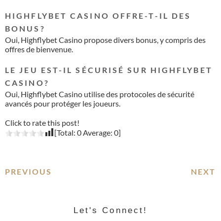
HIGHFLYBET CASINO OFFRE-T-IL DES
BONUS?
Oui, Highflybet Casino propose divers bonus, y compris des
offres de bienvenue.
LE JEU EST-IL SÉCURISÉ SUR HIGHFLYBET
CASINO?
Oui, Highflybet Casino utilise des protocoles de sécurité
avancés pour protéger les joueurs.
Click to rate this post!
[Total:
0
Average:
0
]
PREVIOUS
NEXT
Let's Connect!