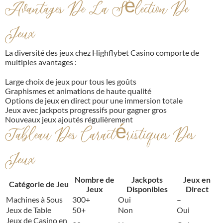
Avantages De La Sélection De
Jeux
La diversité des jeux chez Highflybet Casino comporte de
multiples avantages :
Large choix de jeux pour tous les goûts
Graphismes et animations de haute qualité
Options de jeux en direct pour une immersion totale
Jeux avec jackpots progressifs pour gagner gros
Nouveaux jeux ajoutés régulièrement
Tableau Des Caractéristiques Des
Jeux
Nombre de
Jackpots
Jeux en
Catégorie de Jeu
Jeux
Disponibles
Direct
Machines à Sous
300+
Oui
–
Jeux de Table
50+
Non
Oui
Jeux de Casino en