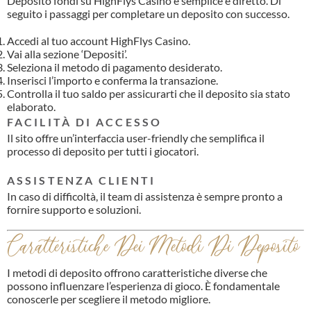
Deposito fondi su HighFlys Casino è semplice e diretto. Di
seguito i passaggi per completare un deposito con successo.
Accedi al tuo account HighFlys Casino.
Vai alla sezione ‘Depositi’.
Seleziona il metodo di pagamento desiderato.
Inserisci l’importo e conferma la transazione.
Controlla il tuo saldo per assicurarti che il deposito sia stato
elaborato.
FACILITÀ DI ACCESSO
Il sito offre un’interfaccia user-friendly che semplifica il
processo di deposito per tutti i giocatori.
ASSISTENZA CLIENTI
In caso di difficoltà, il team di assistenza è sempre pronto a
fornire supporto e soluzioni.
Caratteristiche Dei Metodi Di Deposito
I metodi di deposito offrono caratteristiche diverse che
possono influenzare l’esperienza di gioco. È fondamentale
conoscerle per scegliere il metodo migliore.