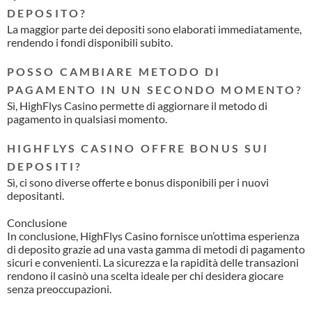
DEPOSITO?
La maggior parte dei depositi sono elaborati immediatamente,
rendendo i fondi disponibili subito.
POSSO CAMBIARE METODO DI
PAGAMENTO IN UN SECONDO MOMENTO?
Sì, HighFlys Casino permette di aggiornare il metodo di
pagamento in qualsiasi momento.
HIGHFLYS CASINO OFFRE BONUS SUI
DEPOSITI?
Sì, ci sono diverse offerte e bonus disponibili per i nuovi
depositanti.
Conclusione
In conclusione, HighFlys Casino fornisce un’ottima esperienza
di deposito grazie ad una vasta gamma di metodi di pagamento
sicuri e convenienti. La sicurezza e la rapidità delle transazioni
rendono il casinò una scelta ideale per chi desidera giocare
senza preoccupazioni.