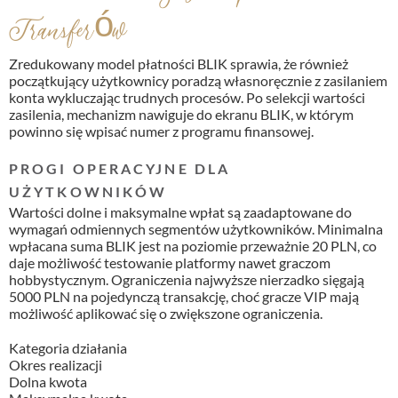
Transferów
Zredukowany model płatności BLIK sprawia, że również
początkujący użytkownicy poradzą własnoręcznie z zasilaniem
konta wykluczając trudnych procesów. Po selekcji wartości
zasilenia, mechanizm nawiguje do ekranu BLIK, w którym
powinno się wpisać numer z programu finansowej.
PROGI OPERACYJNE DLA
UŻYTKOWNIKÓW
Wartości dolne i maksymalne wpłat są zaadaptowane do
wymagań odmiennych segmentów użytkowników. Minimalna
wpłacana suma BLIK jest na poziomie przeważnie 20 PLN, co
daje możliwość testowanie platformy nawet graczom
hobbystycznym. Ograniczenia najwyższe nierzadko sięgają
5000 PLN na pojedynczą transakcję, choć gracze VIP mają
możliwość aplikować się o zwiększone ograniczenia.
Kategoria działania
Okres realizacji
Dolna kwota