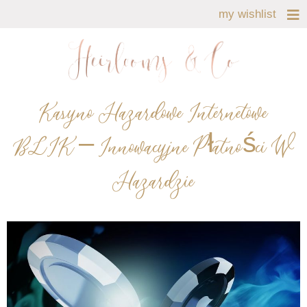
my wishlist
Kasyno Hazardowe Internetowe
BLIK – Innowacyjne Płatności W
Hazardzie