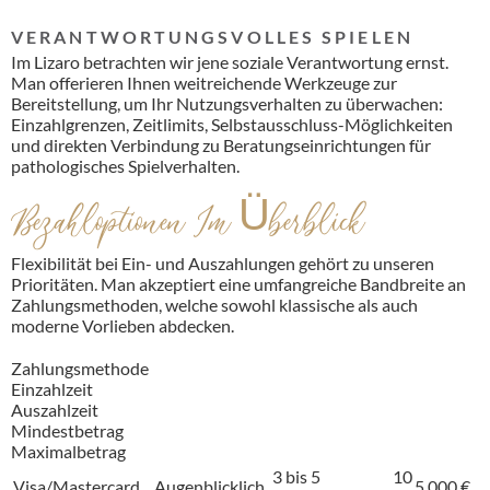
VERANTWORTUNGSVOLLES SPIELEN
Im Lizaro betrachten wir jene soziale Verantwortung ernst.
Man offerieren Ihnen weitreichende Werkzeuge zur
Bereitstellung, um Ihr Nutzungsverhalten zu überwachen:
Einzahlgrenzen, Zeitlimits, Selbstausschluss-Möglichkeiten
und direkten Verbindung zu Beratungseinrichtungen für
pathologisches Spielverhalten.
Bezahloptionen Im Überblick
Flexibilität bei Ein- und Auszahlungen gehört zu unseren
Prioritäten. Man akzeptiert eine umfangreiche Bandbreite an
Zahlungsmethoden, welche sowohl klassische als auch
moderne Vorlieben abdecken.
Zahlungsmethode
Einzahlzeit
Auszahlzeit
Mindestbetrag
Maximalbetrag
3 bis 5
10
Visa/Mastercard
Augenblicklich
5.000 €