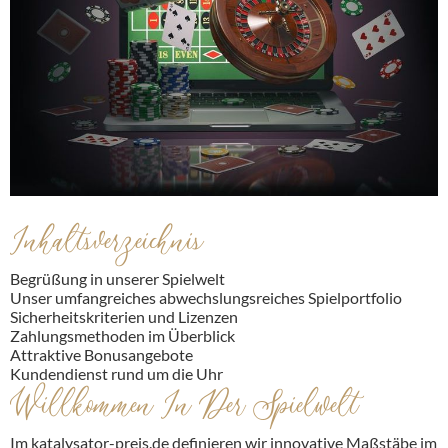
Inhaltsverzeichnis
Begrüßung in unserer Spielwelt
Unser umfangreiches abwechslungsreiches Spielportfolio
Sicherheitskriterien und Lizenzen
Zahlungsmethoden im Überblick
Attraktive Bonusangebote
Kundendienst rund um die Uhr
Willkommen In Der Spielwelt
Im
katalysator-preis.de
definieren wir innovative Maßstäbe im