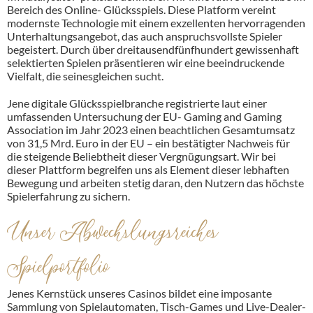
Bereich des Online- Glücksspiels. Diese Platform vereint
modernste Technologie mit einem exzellenten hervorragenden
Unterhaltungsangebot, das auch anspruchsvollste Spieler
begeistert. Durch über dreitausendfünfhundert gewissenhaft
selektierten Spielen präsentieren wir eine beeindruckende
Vielfalt, die seinesgleichen sucht.
Jene digitale Glücksspielbranche registrierte laut einer
umfassenden Untersuchung der EU- Gaming and Gaming
Association im Jahr 2023 einen beachtlichen Gesamtumsatz
von 31,5 Mrd. Euro in der EU – ein bestätigter Nachweis für
die steigende Beliebtheit dieser Vergnügungsart. Wir bei
dieser Plattform begreifen uns als Element dieser lebhaften
Bewegung und arbeiten stetig daran, den Nutzern das höchste
Spielerfahrung zu sichern.
Unser Abwechslungsreiches
Spielportfolio
Jenes Kernstück unseres Casinos bildet eine imposante
Sammlung von Spielautomaten, Tisch-Games und Live-Dealer-