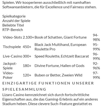
Spielen. Wir kooperieren ausschließlich mit namhaften
Softwareanbietern, die für Excellence und Fairness stehen.
Spielkategorie
Anzahl der Spiele
Beliebte Titel
RTP-Bereich
94-
Video-Slots
2.100+
Book of Schatten, Giant Fortune
98%
Black Jack Multihand, European
95-
Tischspiele
450+
Roulette Pro
99%
96-
Live-Casino
300+
Speed Roulette, Echtzeit Baccarat
99%
Jackpot-
92-
180+
Divine Fortune, Hallen of Gods
Spiele
96%
Video-
97-
120+
Buben or Better, Zweien Wild
Poker
99%
EINZIGARTIGE FUNKTIONEN UNSERER
SPIELESAMMLUNG
Lizaro Casino kennzeichnet sich durch fortschrittliche
Eigenschaften aus, die das Gaming-Erlebnis auf ein anderes
Stadium heben. Diese clevere Such-Feature gestattet es