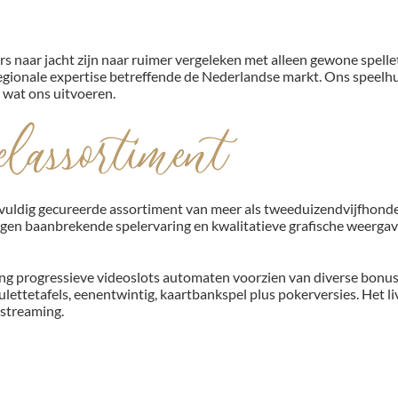
 naar jacht zijn naar ruimer vergeleken met alleen gewone spelle
onale expertise betreffende de Nederlandse markt. Ons speelhuis
s wat ons uitvoeren.
lassortiment
uldig gecureerde assortiment van meer als tweeduizendvijfhonde
en baanbrekende spelervaring en kwalitatieve grafische weergaves
hting progressieve videoslots automaten voorzien van diverse bo
ulettetafels, eenentwintig, kaartbankspel plus pokerversies. Het l
ostreaming.