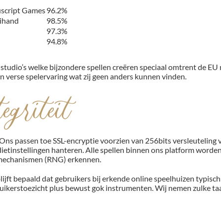
uscript Games
96.2%
tihand
98.5%
97.3%
94.8%
studio’s welke bijzondere spellen creëren speciaal omtrent de EU 
n verse spelervaring wat zij geen anders kunnen vinden.
griteit
 Ons passen toe SSL-encryptie voorzien van 256bits versleuteling 
tinstellingen hanteren. Alle spellen binnen ons platform worden 
emechanismen (RNG) erkennen.
lijft bepaald dat gebruikers bij erkende online speelhuizen typisch
ruikerstoezicht plus bewust gok instrumenten. Wij nemen zulke ta