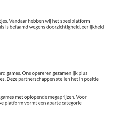
tjes. Vandaar hebben wij het speelplatform
 is befaamd wegens doorzichtigheid, eerlijkheid
rd games. Ons opereren gezamenlijk plus
. Deze partnerschappen stellen het in positie
nusgames met oplopende megaprijzen. Voor
ive platform vormt een aparte categorie