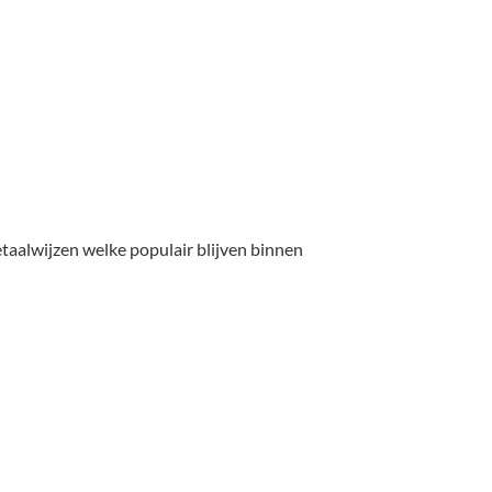
aalwijzen welke populair blijven binnen