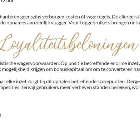
12 uur
anteren geenszins verborgen kosten óf vage regels. De allereers
e opnames aanzienlijk vlugger. Voor topgebruikers brengen ons g
oyaliteitsbeloningen
listische wagervoorwaarden. Op positie betreffende enorme inzet
k mogelijkheid krijgen om bonuskapitaal om om te converteren na
aar elke inzet zorgt bij dit ophalen betreffende scorepunten. Derg
competities. Terwijl gebruikers meer verheven standen bereiken, w
s