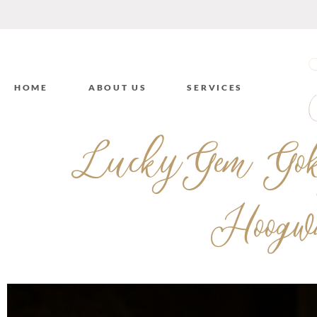
HOME
ABOUT US
SERVICES
LuckyGem Gokp
Hoogwa