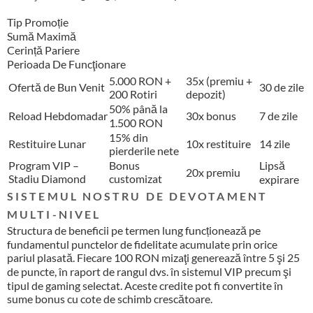
Tip Promoție
Sumă Maximă
Cerință Pariere
Perioada De Funcţionare
5.000 RON +
35x (premiu +
Ofertă de Bun Venit
30 de zile
200 Rotiri
depozit)
50% până la
Reload Hebdomadar
30x bonus
7 de zile
1.500 RON
15% din
Restituire Lunar
10x restituire
14 zile
pierderile nete
Program VIP –
Bonus
Lipsă
20x premiu
Stadiu Diamond
customizat
expirare
SISTEMUL NOSTRU DE DEVOTAMENT
MULTI-NIVEL
Structura de beneficii pe termen lung funcționează pe
fundamentul punctelor de fidelitate acumulate prin orice
pariul plasată. Fiecare 100 RON mizaţi generează între 5 şi 25
de puncte, în raport de rangul dvs. în sistemul VIP precum şi
tipul de gaming selectat. Aceste credite pot fi convertite în
sume bonus cu cote de schimb crescătoare.