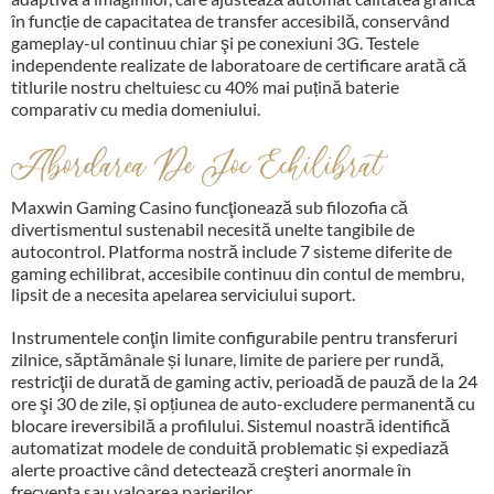
în funcție de capacitatea de transfer accesibilă, conservând
gameplay-ul continuu chiar şi pe conexiuni 3G. Testele
independente realizate de laboratoare de certificare arată că
titlurile nostru cheltuiesc cu 40% mai puțină baterie
comparativ cu media domeniului.
Abordarea De Joc Echilibrat
Maxwin Gaming Casino funcţionează sub filozofia că
divertismentul sustenabil necesită unelte tangibile de
autocontrol. Platforma nostră include 7 sisteme diferite de
gaming echilibrat, accesibile continuu din contul de membru,
lipsit de a necesita apelarea serviciului suport.
Instrumentele conţin limite configurabile pentru transferuri
zilnice, săptămânale și lunare, limite de pariere per rundă,
restricţii de durată de gaming activ, perioadă de pauză de la 24
ore şi 30 de zile, și opțiunea de auto-excludere permanentă cu
blocare ireversibilă a profilului. Sistemul noastră identifică
automatizat modele de conduită problematic și expediază
alerte proactive când detectează creşteri anormale în
frecvenţa sau valoarea parierilor.