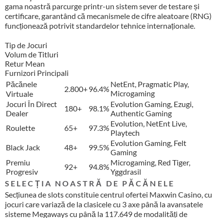
gama noastră parcurge printr-un sistem sever de testare și
certificare, garantând că mecanismele de cifre aleatoare (RNG)
funcționează potrivit standardelor tehnice internaționale.
Tip de Jocuri
Volum de Titluri
Retur Mean
Furnizori Principali
Păcănele
NetEnt, Pragmatic Play,
2.800+
96.4%
Microgaming
Virtuale
Jocuri În Direct
Evolution Gaming, Ezugi,
180+
98.1%
Dealer
Authentic Gaming
Evolution, NetEnt Live,
Roulette
65+
97.3%
Playtech
Evolution Gaming, Felt
Black Jack
48+
99.5%
Gaming
Premiu
Microgaming, Red Tiger,
92+
94.8%
Progresiv
Yggdrasil
SELECȚIA NOASTRĂ DE PĂCĂNELE
Secțiunea de slots constituie centrul ofertei Maxwin Casino, cu
jocuri care variază de la clasicele cu 3 axe până la avansatele
sisteme Megaways cu până la 117.649 de modalități de