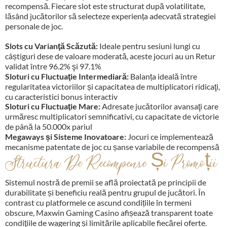
recompensă. Fiecare slot este structurat după volatilitate,
lăsând jucătorilor să selecteze experiența adecvată strategiei
personale de joc.
Slots cu Varianţă Scăzută:
Ideale pentru sesiuni lungi cu
câștiguri dese de valoare moderată, aceste jocuri au un Retur
validat între 96.2% şi 97.1%
Sloturi cu Fluctuaţie Intermediară:
Balanța ideală între
regularitatea victoriilor și capacitatea de multiplicatori ridicaţi,
cu caracteristici bonus interactiv
Sloturi cu Fluctuaţie Mare:
Adresate jucătorilor avansaţi care
urmăresc multiplicatori semnificativi, cu capacitate de victorie
de până la 50.000x pariul
Megaways și Sisteme Inovatoare:
Jocuri ce implementează
mecanisme patentate de joc cu șanse variabile de recompensă
Structura De Recompense Și Promoții
Sistemul nostră de premii se află proiectată pe principii de
durabilitate și beneficiu reală pentru grupul de jucători. În
contrast cu platformele ce ascund condițiile în termeni
obscure, Maxwin Gaming Casino afișează transparent toate
condiţiile de wagering și limitările aplicabile fiecărei oferte.