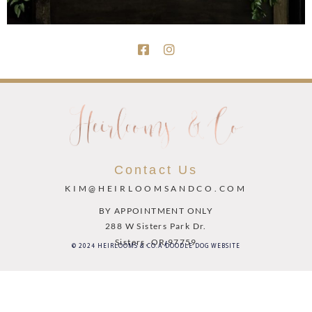
Contact Us
KIM@HEIRLOOMSANDCO.COM
BY APPOINTMENT ONLY
288 W Sisters Park Dr.
Sisters, OR 97759
© 2024 HEIRLOOMS & CO.
A DOODLE DOG WEBSITE