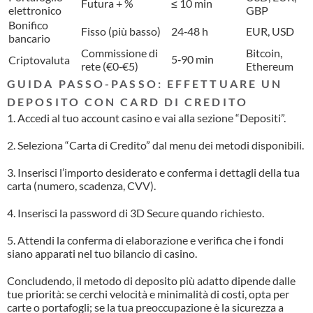
Futura + %
≤ 10 min
elettronico
GBP
Bonifico
Fisso (più basso)
24‑48 h
EUR, USD
bancario
Commissione di
Bitcoin,
5‑90 min
Criptovaluta
rete (€0‑€5)
Ethereum
GUIDA PASSO-PASSO: EFFETTUARE UN
DEPOSITO CON CARD DI CREDITO
1. Accedi al tuo account casino e vai alla sezione “Depositi”.
2. Seleziona “Carta di Credito” dal menu dei metodi disponibili.
3. Inserisci l’importo desiderato e conferma i dettagli della tua
carta (numero, scadenza, CVV).
4. Inserisci la password di 3D Secure quando richiesto.
5. Attendi la conferma di elaborazione e verifica che i fondi
siano apparati nel tuo bilancio di casino.
Concludendo, il metodo di deposito più adatto dipende dalle
tue priorità: se cerchi velocità e minimalità di costi, opta per
carte o portafogli; se la tua preoccupazione è la sicurezza a