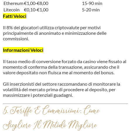
Ethereum
€1,00‑€8,00
15‑90 min
Litecoin
€0,10‑€1,00
5‑20 min
Fatti Veloci
Il 8% dei giocatori utilizza criptovalute per motivi
principalmente di anonimato e minimizzazione delle
commissioni.
Informazioni Veloci
Il tasso medio di conversione forzato da casino viene fissato al
momento di conferma della transazione, assicurando che il
valore depositato non fluisca me al momento del bonus.
Gli inserzionisti del settore raccomandano di monitorare la
volatilità del mercato prima di procedere al deposito, per
massimizzare i potenziali guadagni.
5. Tariffe E Commissioni: Come
Scegliere Il Metodo Migliore