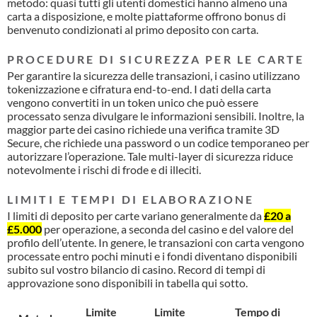
metodo: quasi tutti gli utenti domestici hanno almeno una
carta a disposizione, e molte piattaforme offrono bonus di
benvenuto condizionati al primo deposito con carta.
PROCEDURE DI SICUREZZA PER LE CARTE
Per garantire la sicurezza delle transazioni, i casino utilizzano
tokenizzazione e cifratura end-to-end. I dati della carta
vengono convertiti in un token unico che può essere
processato senza divulgare le informazioni sensibili. Inoltre, la
maggior parte dei casino richiede una verifica tramite 3D
Secure, che richiede una password o un codice temporaneo per
autorizzare l’operazione. Tale multi-layer di sicurezza riduce
notevolmente i rischi di frode e di illeciti.
LIMITI E TEMPI DI ELABORAZIONE
I limiti di deposito per carte variano generalmente da
£20 a
£5.000
per operazione, a seconda del casino e del valore del
profilo dell’utente. In genere, le transazioni con carta vengono
processate entro pochi minuti e i fondi diventano disponibili
subito sul vostro bilancio di casino. Record di tempi di
approvazione sono disponibili in tabella qui sotto.
Limite
Limite
Tempo di