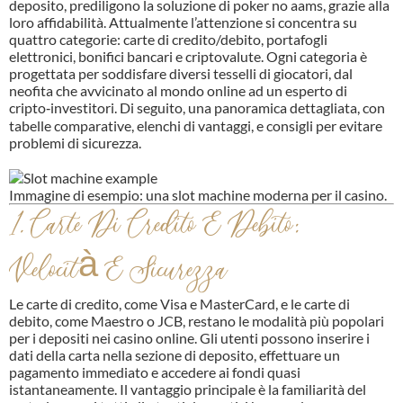
deposito, prediligono la soluzione di
poker no aams
, grazie alla
loro affidabilità. Attualmente l’attenzione si concentra su
quattro categorie: carte di credito/debito, portafogli
elettronici, bonifici bancari e criptovalute. Ogni categoria è
progettata per soddisfare diversi tesselli di giocatori, dal
neofita che avvicinato al mondo online ad un esperto di
cripto‑investitori. Di seguito, una panoramica dettagliata, con
tabelle comparative, elenchi di vantaggi, e consigli per evitare
problemi di sicurezza.
Immagine di esempio: una slot machine moderna per il casino.
1. Carte Di Credito E Debito:
Velocità E Sicurezza
Le carte di credito, come Visa e MasterCard, e le carte di
debito, come Maestro o JCB, restano le modalità più popolari
per i depositi nei casino online. Gli utenti possono inserire i
dati della carta nella sezione di deposito, effettuare un
pagamento immediato e accedere ai fondi quasi
istantaneamente. Il vantaggio principale è la familiarità del