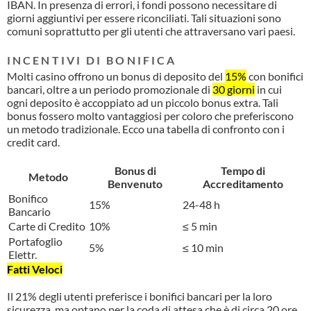
IBAN. In presenza di errori, i fondi possono necessitare di
giorni aggiuntivi per essere riconciliati. Tali situazioni sono
comuni soprattutto per gli utenti che attraversano vari paesi.
INCENTIVI DI BONIFICA
Molti casino offrono un bonus di deposito del
15%
con bonifici
bancari, oltre a un periodo promozionale di
30 giorni
in cui
ogni deposito è accoppiato ad un piccolo bonus extra. Tali
bonus fossero molto vantaggiosi per coloro che preferiscono
un metodo tradizionale. Ecco una tabella di confronto con i
credit card.
Bonus di
Tempo di
Metodo
Benvenuto
Accreditamento
Bonifico
15%
24-48 h
Bancario
Carte di Credito
10%
≤ 5 min
Portafoglio
5%
≤ 10 min
Elettr.
Fatti Veloci
Il 21% degli utenti preferisce i bonifici bancari per la loro
sicurezza, ma optano per la coda di attesa che è di circa 20 ore