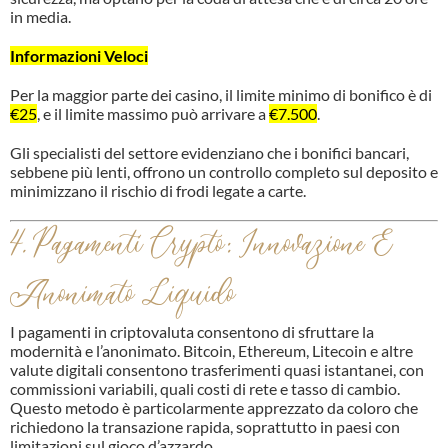
in media.
Informazioni Veloci
Per la maggior parte dei casino, il limite minimo di bonifico è di
€25
, e il limite massimo può arrivare a
€7.500
.
Gli specialisti del settore evidenziano che i bonifici bancari,
sebbene più lenti, offrono un controllo completo sul deposito e
minimizzano il rischio di frodi legate a carte.
4. Pagamenti Crypto: Innovazione E
Anonimato Liquido
I pagamenti in criptovaluta consentono di sfruttare la
modernità e l’anonimato. Bitcoin, Ethereum, Litecoin e altre
valute digitali consentono trasferimenti quasi istantanei, con
commissioni variabili, quali costi di rete e tasso di cambio.
Questo metodo è particolarmente apprezzato da coloro che
richiedono la transazione rapida, soprattutto in paesi con
limitazioni sul gioco d’azzardo.