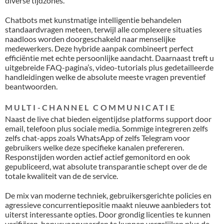
diverse tijdzones.
Chatbots met kunstmatige intelligentie behandelen
standaardvragen meteen, terwijl alle complexere situaties
naadloos worden doorgeschakeld naar menselijke
medewerkers. Deze hybride aanpak combineert perfect
efficiëntie met echte persoonlijke aandacht. Daarnaast treft u
uitgebreide FAQ-pagina’s, video-tutorials plus gedetailleerde
handleidingen welke de absolute meeste vragen preventief
beantwoorden.
MULTI-CHANNEL COMMUNICATIE
Naast de live chat bieden eigentijdse platforms support door
email, telefoon plus sociale media. Sommige integreren zelfs
zelfs chat-apps zoals WhatsApp of zelfs Telegram voor
gebruikers welke deze specifieke kanalen prefereren.
Responstijden worden actief actief gemonitord en ook
gepubliceerd, wat absolute transparantie schept over de de
totale kwaliteit van de de service.
De mix van moderne techniek, gebruikersgerichte policies en
agressieve concurrentiepositie maakt nieuwe aanbieders tot
uiterst interessante opties. Door grondig licenties te kunnen
verifiëren, bonusvoorwaarden te kunnen vergelijken plus de