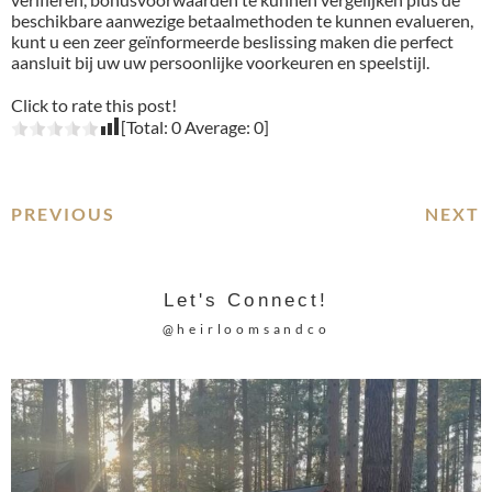
beschikbare aanwezige betaalmethoden te kunnen evalueren,
kunt u een zeer geïnformeerde beslissing maken die perfect
aansluit bij uw uw persoonlijke voorkeuren en speelstijl.
Click to rate this post!
[Total:
0
Average:
0
]
PREVIOUS
NEXT
Let's Connect!
@heirloomsandco