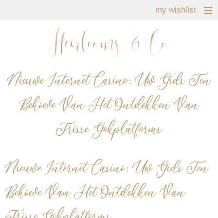
my wishlist
Nieuwe Internet Casino: Uw Gids Ten
Behoeve Van Het Ontdekken Van
Frisse Gokplatforms
Nieuwe Internet Casino: Uw Gids Ten
Behoeve Van Het Ontdekken Van
Frisse Gokplatforms