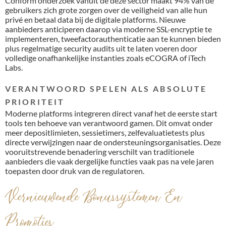
Conform onderzoek vanuit de deze sector maakt 94% van de
gebruikers zich grote zorgen over de veiligheid van alle hun
privé en betaal data bij de digitale platforms. Nieuwe
aanbieders anticiperen daarop via moderne SSL-encryptie te
implementeren, tweefactorauthenticatie aan te kunnen bieden
plus regelmatige security audits uit te laten voeren door
volledige onafhankelijke instanties zoals eCOGRA of iTech
Labs.
VERANTWOORD SPELEN ALS ABSOLUTE
PRIORITEIT
Moderne platforms integreren direct vanaf het de eerste start
tools ten behoeve van verantwoord gamen. Dit omvat onder
meer depositlimieten, sessietimers, zelfevaluatietests plus
directe verwijzingen naar de ondersteuningsorganisaties. Deze
vooruitstrevende benadering verschilt van traditionele
aanbieders die vaak dergelijke functies vaak pas na vele jaren
toepasten door druk van de regulatoren.
Vernieuwende Bonussystemen En
Promoties