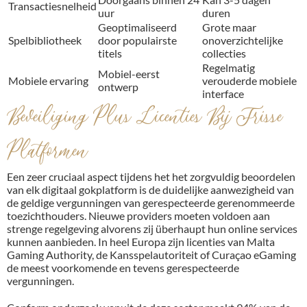
Transactiesnelheid
uur
duren
Geoptimaliseerd
Grote maar
Spelbibliotheek
door populairste
onoverzichtelijke
titels
collecties
Regelmatig
Mobiel-eerst
Mobiele ervaring
verouderde mobiele
ontwerp
interface
Beveiliging Plus Licenties Bij Frisse
Platformen
Een zeer cruciaal aspect tijdens het het zorgvuldig beoordelen
van elk digitaal gokplatform is de duidelijke aanwezigheid van
de geldige vergunningen van gerespecteerde gerenommeerde
toezichthouders. Nieuwe providers moeten voldoen aan
strenge regelgeving alvorens zij überhaupt hun online services
kunnen aanbieden. In heel Europa zijn licenties van Malta
Gaming Authority, de Kansspelautoriteit of Curaçao eGaming
de meest voorkomende en tevens gerespecteerde
vergunningen.