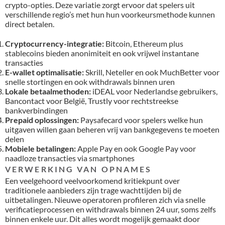
crypto-opties. Deze variatie zorgt ervoor dat spelers uit
verschillende regio’s met hun hun voorkeursmethode kunnen
direct betalen.
Cryptocurrency-integratie:
Bitcoin, Ethereum plus
stablecoins bieden anonimiteit en ook vrijwel instantane
transacties
E-wallet optimalisatie:
Skrill, Neteller en ook MuchBetter voor
snelle stortingen en ook withdrawals binnen uren
Lokale betaalmethoden:
iDEAL voor Nederlandse gebruikers,
Bancontact voor België, Trustly voor rechtstreekse
bankverbindingen
Prepaid oplossingen:
Paysafecard voor spelers welke hun
uitgaven willen gaan beheren vrij van bankgegevens te moeten
delen
Mobiele betalingen:
Apple Pay en ook Google Pay voor
naadloze transacties via smartphones
VERWERKING VAN OPNAMES
Een veelgehoord veelvoorkomend kritiekpunt over
traditionele aanbieders zijn trage wachttijden bij de
uitbetalingen. Nieuwe operatoren profileren zich via snelle
verificatieprocessen en withdrawals binnen 24 uur, soms zelfs
binnen enkele uur. Dit alles wordt mogelijk gemaakt door