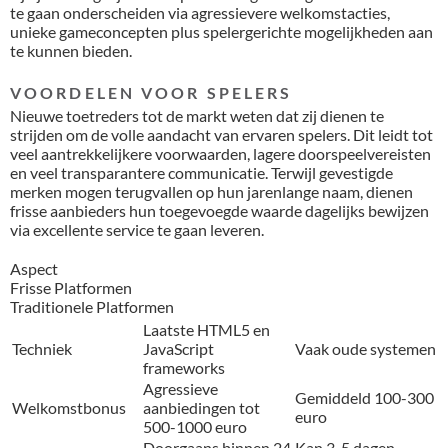
te gaan onderscheiden via agressievere welkomstacties,
unieke gameconcepten plus spelergerichte mogelijkheden aan
te kunnen bieden.
VOORDELEN VOOR SPELERS
Nieuwe toetreders tot de markt weten dat zij dienen te
strijden om de volle aandacht van ervaren spelers. Dit leidt tot
veel aantrekkelijkere voorwaarden, lagere doorspeelvereisten
en veel transparantere communicatie. Terwijl gevestigde
merken mogen terugvallen op hun jarenlange naam, dienen
frisse aanbieders hun toegevoegde waarde dagelijks bewijzen
via excellente service te gaan leveren.
Aspect
Frisse Platformen
Traditionele Platformen
Laatste HTML5 en
Techniek
JavaScript
Vaak oude systemen
frameworks
Agressieve
Gemiddeld 100-300
Welkomstbonus
aanbiedingen tot
euro
500-1000 euro
Doorgaans binnen 24
Kan 3-5 dagen