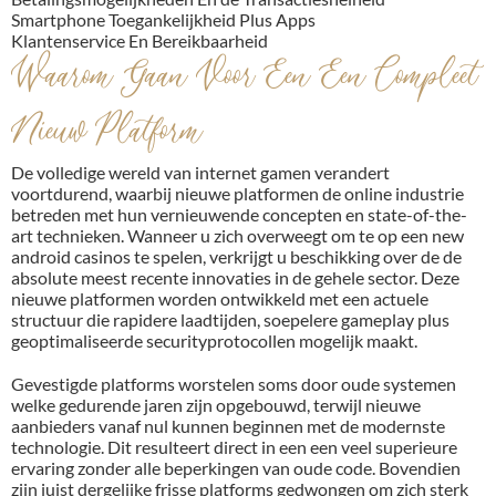
Smartphone Toegankelijkheid Plus Apps
Klantenservice En Bereikbaarheid
Waarom Gaan Voor Een Een Compleet
Nieuw Platform
De volledige wereld van internet gamen verandert
voortdurend, waarbij nieuwe platformen de online industrie
betreden met hun vernieuwende concepten en state-of-the-
art technieken. Wanneer u zich overweegt om te op een
new
android casinos
te spelen, verkrijgt u beschikking over de de
absolute meest recente innovaties in de gehele sector. Deze
nieuwe platformen worden ontwikkeld met een actuele
structuur die rapidere laadtijden, soepelere gameplay plus
geoptimaliseerde securityprotocollen mogelijk maakt.
Gevestigde platforms worstelen soms door oude systemen
welke gedurende jaren zijn opgebouwd, terwijl nieuwe
aanbieders vanaf nul kunnen beginnen met de modernste
technologie. Dit resulteert direct in een een veel superieure
ervaring zonder alle beperkingen van oude code. Bovendien
zijn juist dergelijke frisse platforms gedwongen om zich sterk