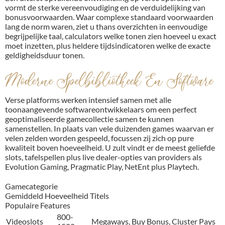
vormt de sterke vereenvoudiging en de verduidelijking van
bonusvoorwaarden. Waar complexe standaard voorwaarden
lang de norm waren, ziet u thans overzichten in eenvoudige
begrijpelijke taal, calculators welke tonen zien hoeveel u exact
moet inzetten, plus heldere tijdsindicatoren welke de exacte
geldigheidsduur tonen.
Moderne Spelbibliotheek En Software
Verse platforms werken intensief samen met alle
toonaangevende softwareontwikkelaars om een perfect
geoptimaliseerde gamecollectie samen te kunnen
samenstellen. In plaats van vele duizenden games waarvan er
velen zelden worden gespeeld, focussen zij zich op pure
kwaliteit boven hoeveelheid. U zult vindt er de meest geliefde
slots, tafelspellen plus live dealer-opties van providers als
Evolution Gaming, Pragmatic Play, NetEnt plus Playtech.
Gamecategorie
Gemiddeld Hoeveelheid Titels
Populaire Features
800-
Videoslots
Megaways, Buy Bonus, Cluster Pays