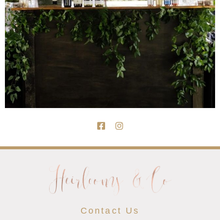
Contact Us