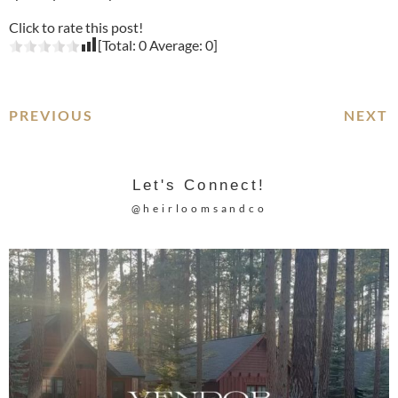
Click to rate this post!
[Total:
0
Average:
0
]
PREVIOUS
NEXT
Let's Connect!
@heirloomsandco