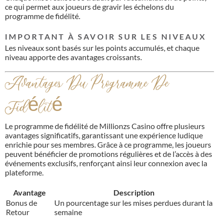
ce qui permet aux joueurs de gravir les échelons du
programme de fidélité.
IMPORTANT À SAVOIR SUR LES NIVEAUX
Les niveaux sont basés sur les points accumulés, et chaque
niveau apporte des avantages croissants.
Avantages Du Programme De
Fidélité
Le programme de fidélité de Millionzs Casino offre plusieurs
avantages significatifs, garantissant une expérience ludique
enrichie pour ses membres. Grâce à ce programme, les joueurs
peuvent bénéficier de promotions régulières et de l’accès à des
événements exclusifs, renforçant ainsi leur connexion avec la
plateforme.
Avantage
Description
Bonus de
Un pourcentage sur les mises perdues durant la
Retour
semaine