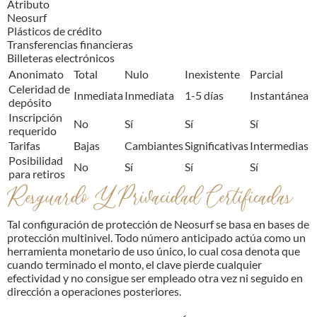
Atributo
Neosurf
Plásticos de crédito
Transferencias financieras
Billeteras electrónicos
Anonimato
Total
Nulo
Inexistente
Parcial
Celeridad de
Inmediata
Inmediata
1-5 días
Instantánea
depósito
Inscripción
No
Sí
Sí
Sí
requerido
Tarifas
Bajas
Cambiantes
Significativas
Intermedias
Posibilidad
No
Sí
Sí
Sí
para retiros
Resguardo Y Privacidad Certificadas
Tal configuración de protección de Neosurf se basa en bases de
protección multinivel. Todo número anticipado actúa como un
herramienta monetario de uso único, lo cual cosa denota que
cuando terminado el monto, el clave pierde cualquier
efectividad y no consigue ser empleado otra vez ni seguido en
dirección a operaciones posteriores.