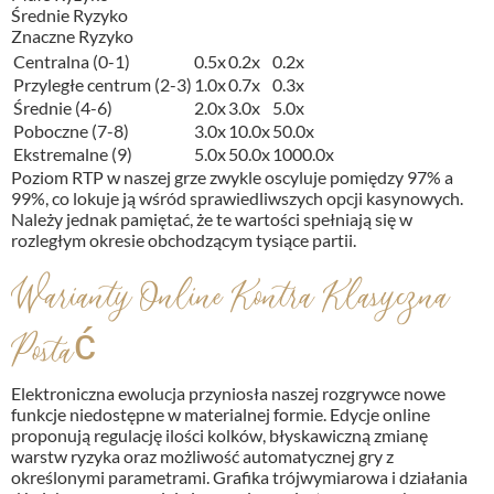
Średnie Ryzyko
Znaczne Ryzyko
Centralna (0-1)
0.5x
0.2x
0.2x
Przyległe centrum (2-3)
1.0x
0.7x
0.3x
Średnie (4-6)
2.0x
3.0x
5.0x
Poboczne (7-8)
3.0x
10.0x
50.0x
Ekstremalne (9)
5.0x
50.0x
1000.0x
Poziom RTP w naszej grze zwykle oscyluje pomiędzy 97% a
99%, co lokuje ją wśród sprawiedliwszych opcji kasynowych.
Należy jednak pamiętać, że te wartości spełniają się w
rozległym okresie obchodzącym tysiące partii.
Warianty Online Kontra Klasyczna
Postać
Elektroniczna ewolucja przyniosła naszej rozgrywce nowe
funkcje niedostępne w materialnej formie. Edycje online
proponują regulację ilości kolków, błyskawiczną zmianę
warstw ryzyka oraz możliwość automatycznej gry z
określonymi parametrami. Grafika trójwymiarowa i działania