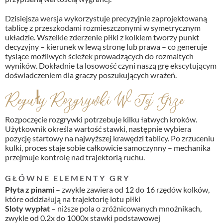
Dzisiejsza wersja wykorzystuje precyzyjnie zaprojektowaną
tablicę z przeszkodami rozmieszczonymi w symetrycznym
układzie. Wszelkie zderzenie piłki z kolkiem tworzy punkt
decyzyjny – kierunek w lewą stronę lub prawa – co generuje
tysiące możliwych ścieżek prowadzących do rozmaitych
wyników. Dokładnie ta losowość czyni naszą grę ekscytującym
doświadczeniem dla graczy poszukujących wrażeń.
Reguły Rozgrywki W Tej Grze
Rozpoczęcie rozgrywki potrzebuje kilku łatwych kroków.
Użytkownik określa wartość stawki, następnie wybiera
pozycję startowy na najwyższej krawędzi tablicy. Po zrzuceniu
kulki, proces staje sobie całkowicie samoczynny – mechanika
przejmuje kontrolę nad trajektorią ruchu.
GŁÓWNE ELEMENTY GRY
Płyta z pinami
– zwykle zawiera od 12 do 16 rzędów kolków,
które oddziałują na trajektorię lotu piłki
Sloty wypłat
– niższe pola o zróżnicowanych mnożnikach,
zwykle od 0.2x do 1000x stawki podstawowej