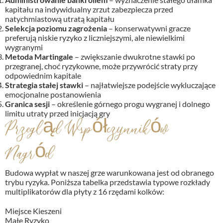
kapitału na indywidualny zrzut zabezpiecza przed
natychmiastową utratą kapitału
Selekcja poziomu zagrożenia
– konserwatywni gracze
preferują niskie ryzyko z liczniejszymi, ale niewielkimi
wygranymi
Metoda Martingale
– zwiększanie dwukrotne stawki po
przegranej, choć ryzykowne, może przywrócić straty przy
odpowiednim kapitale
Strategia stałej stawki
– najłatwiejsze podejście wykluczające
emocjonalne postanowienia
Granica sesji
– określenie górnego progu wygranej i dolnego
limitu utraty przed inicjacją gry
Przegląd Współczynników
Nagród
Budowa wypłat w naszej grze warunkowana jest od obranego
trybu ryzyka. Poniższa tabelka przedstawia typowe rozkłady
multiplikatorów dla płyty z 16 rzędami kolków:
Miejsce Kieszeni
Małe Ryzyko