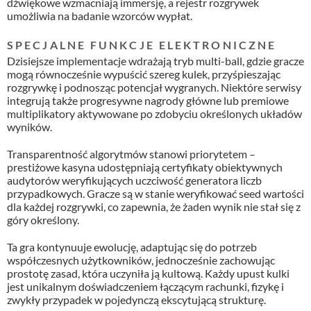
dźwiękowe wzmacniają immersję, a rejestr rozgrywek
umożliwia na badanie wzorców wypłat.
SPECJALNE FUNKCJE ELEKTRONICZNE
Dzisiejsze implementacje wdrażają tryb multi-ball, gdzie gracze
mogą równocześnie wypuścić szereg kulek, przyśpieszając
rozgrywkę i podnosząc potencjał wygranych. Niektóre serwisy
integrują także progresywne nagrody główne lub premiowe
multiplikatory aktywowane po zdobyciu określonych układów
wyników.
Transparentność algorytmów stanowi priorytetem –
prestiżowe kasyna udostępniają certyfikaty obiektywnych
audytorów weryfikujących uczciwość generatora liczb
przypadkowych. Gracze są w stanie weryfikować seed wartości
dla każdej rozgrywki, co zapewnia, że żaden wynik nie stał się z
góry określony.
Ta gra kontynuuje ewolucję, adaptując się do potrzeb
współczesnych użytkowników, jednocześnie zachowując
prostotę zasad, która uczyniła ją kultową. Każdy upust kulki
jest unikalnym doświadczeniem łączącym rachunki, fizykę i
zwykły przypadek w pojedynczą ekscytującą strukturę.