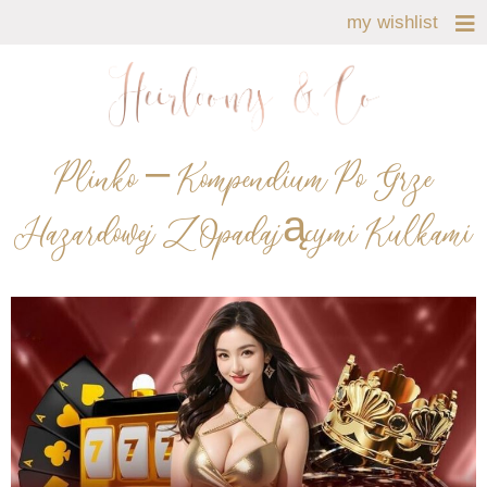
my wishlist
Plinko – Kompendium Po Grze
Hazardowej Z Opadającymi Kulkami