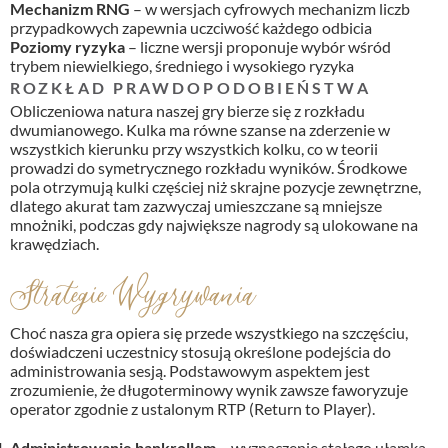
Mechanizm RNG
– w wersjach cyfrowych mechanizm liczb
przypadkowych zapewnia uczciwość każdego odbicia
Poziomy ryzyka
– liczne wersji proponuje wybór wśród
trybem niewielkiego, średniego i wysokiego ryzyka
ROZKŁAD PRAWDOPODOBIEŃSTWA
Obliczeniowa natura naszej gry bierze się z rozkładu
dwumianowego. Kulka ma równe szanse na zderzenie w
wszystkich kierunku przy wszystkich kolku, co w teorii
prowadzi do symetrycznego rozkładu wyników. Środkowe
pola otrzymują kulki częściej niż skrajne pozycje zewnętrzne,
dlatego akurat tam zazwyczaj umieszczane są mniejsze
mnożniki, podczas gdy największe nagrody są ulokowane na
krawędziach.
Strategie Wygrywania
Choć nasza gra opiera się przede wszystkiego na szczęściu,
doświadczeni uczestnicy stosują określone podejścia do
administrowania sesją. Podstawowym aspektem jest
zrozumienie, że długoterminowy wynik zawsze faworyzuje
operator zgodnie z ustalonym RTP (Return to Player).
Administrowanie bankrollem
– wyznaczenie stałego ułamka