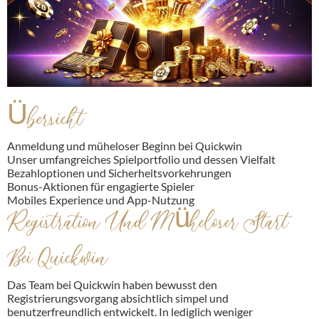
Übersicht
Anmeldung und müheloser Beginn bei Quickwin
Unser umfangreiches Spielportfolio und dessen Vielfalt
Bezahloptionen und Sicherheitsvorkehrungen
Bonus-Aktionen für engagierte Spieler
Mobiles Experience und App-Nutzung
Registration Und Müheloser Start
Bei Quickwin
Das Team bei
Quickwin
haben bewusst den
Registrierungsvorgang absichtlich simpel und
benutzerfreundlich entwickelt. In lediglich weniger