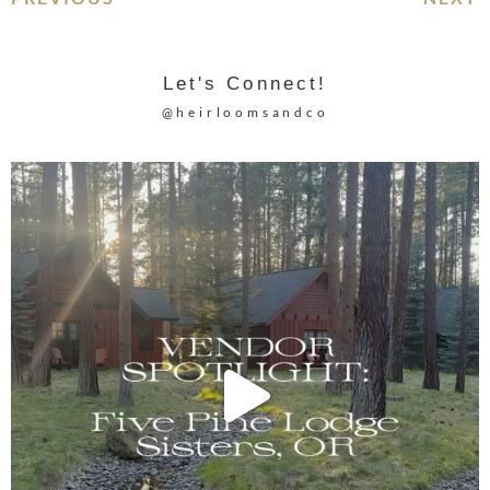
Let's Connect!
@heirloomsandco