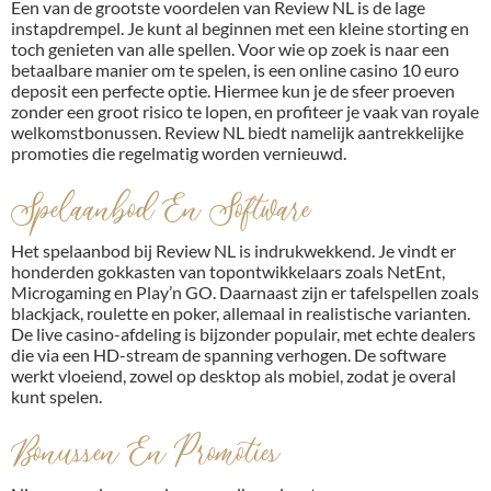
Een van de grootste voordelen van Review NL is de lage
instapdrempel. Je kunt al beginnen met een kleine storting en
toch genieten van alle spellen. Voor wie op zoek is naar een
betaalbare manier om te spelen, is een
online casino 10 euro
deposit
een perfecte optie. Hiermee kun je de sfeer proeven
zonder een groot risico te lopen, en profiteer je vaak van royale
welkomstbonussen. Review NL biedt namelijk aantrekkelijke
promoties die regelmatig worden vernieuwd.
Spelaanbod En Software
Het spelaanbod bij Review NL is indrukwekkend. Je vindt er
honderden gokkasten van topontwikkelaars zoals NetEnt,
Microgaming en Play’n GO. Daarnaast zijn er tafelspellen zoals
blackjack, roulette en poker, allemaal in realistische varianten.
De live casino-afdeling is bijzonder populair, met echte dealers
die via een HD-stream de spanning verhogen. De software
werkt vloeiend, zowel op desktop als mobiel, zodat je overal
kunt spelen.
Bonussen En Promoties