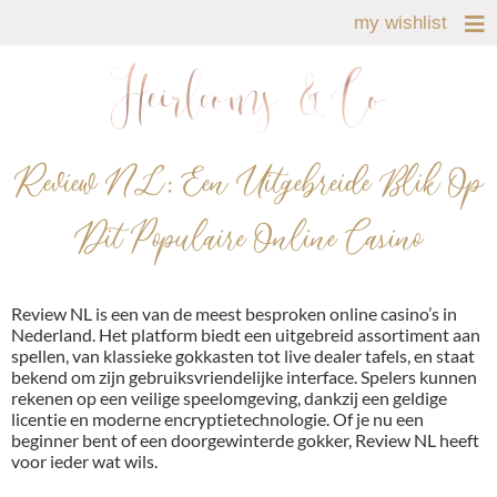
my wishlist
Review NL: Een Uitgebreide Blik Op
Dit Populaire Online Casino
Review NL is een van de meest besproken online casino’s in
Nederland. Het platform biedt een uitgebreid assortiment aan
spellen, van klassieke gokkasten tot live dealer tafels, en staat
bekend om zijn gebruiksvriendelijke interface. Spelers kunnen
rekenen op een veilige speelomgeving, dankzij een geldige
licentie en moderne encryptietechnologie. Of je nu een
beginner bent of een doorgewinterde gokker, Review NL heeft
voor ieder wat wils.