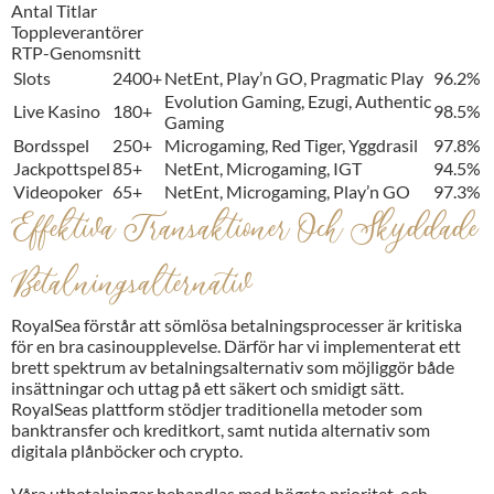
Antal Titlar
Toppleverantörer
RTP-Genomsnitt
Slots
2400+
NetEnt, Play’n GO, Pragmatic Play
96.2%
Evolution Gaming, Ezugi, Authentic
Live Kasino
180+
98.5%
Gaming
Bordsspel
250+
Microgaming, Red Tiger, Yggdrasil
97.8%
Jackpottspel
85+
NetEnt, Microgaming, IGT
94.5%
Videopoker
65+
NetEnt, Microgaming, Play’n GO
97.3%
Effektiva Transaktioner Och Skyddade
Betalningsalternativ
RoyalSea förstår att sömlösa betalningsprocesser är kritiska
för en bra casinoupplevelse. Därför har vi implementerat ett
brett spektrum av betalningsalternativ som möjliggör både
insättningar och uttag på ett säkert och smidigt sätt.
RoyalSeas plattform stödjer traditionella metoder som
banktransfer och kreditkort, samt nutida alternativ som
digitala plånböcker och crypto.
Våra utbetalningar behandlas med högsta prioritet, och