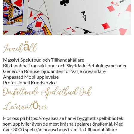
Innehåll
Massivt Spelutbud och Tillhandahållare
Blixtsnabba Transaktioner och Skyddade Betalningsmetoder
Generösa Bonuserbjudanden för Varje Användare
Anpassad Mobilupplevelse
Professionell Kundservice
Omfattande Spelutbud Och
Leverantörer
Hos oss på
https://royalsea.se
har vi byggt ett spelbibliotek
som uppfyller även de mest kräsna spelares önskemål. Med
över 3000 spel från branschens främsta tillhandahållare