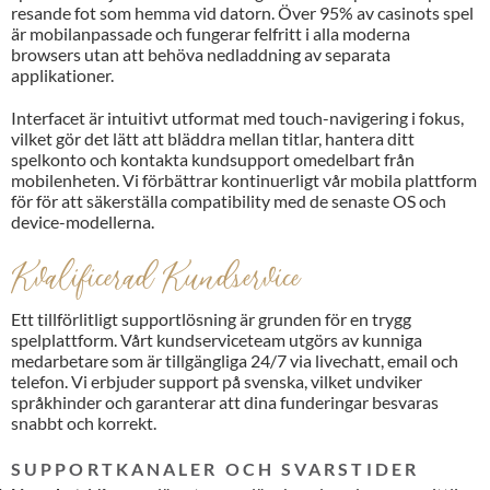
resande fot som hemma vid datorn. Över 95% av casinots spel
är mobilanpassade och fungerar felfritt i alla moderna
browsers utan att behöva nedladdning av separata
applikationer.
Interfacet är intuitivt utformat med touch-navigering i fokus,
vilket gör det lätt att bläddra mellan titlar, hantera ditt
spelkonto och kontakta kundsupport omedelbart från
mobilenheten. Vi förbättrar kontinuerligt vår mobila plattform
för för att säkerställa compatibility med de senaste OS och
device-modellerna.
Kvalificerad Kundservice
Ett tillförlitligt supportlösning är grunden för en trygg
spelplattform. Vårt kundserviceteam utgörs av kunniga
medarbetare som är tillgängliga 24/7 via livechatt, email och
telefon. Vi erbjuder support på svenska, vilket undviker
språkhinder och garanterar att dina funderingar besvaras
snabbt och korrekt.
SUPPORTKANALER OCH SVARSTIDER