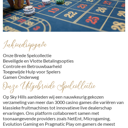
Inhoudsopgave
Onze Brede Spelcollectie
Beveiligde en Vlotte Betalingsopties
Controle en Betrouwbaarheid
Toegewijde Hulp voor Spelers
Gamen Onderweg
Onze Uitgebreide Spelcollectie
Op
Sky Hills
aanbieden wij een nauwkeurig gekozen
verzameling van meer dan 3000 casino games die variëren van
klassieke fruitmachines tot innovatieve live dealerschap
ervaringen. Ons platform collaboreert samen met
toonaangevende providers zoals NetEnt, Microgaming,
Evolution Gaming en Pragmatic Play om gamers de meest