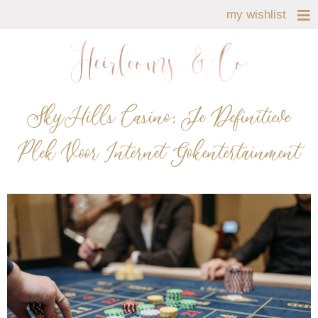
my wishlist
SkyHills Casino: Je Definitieve
Plek Voor Internet Gokentertainment