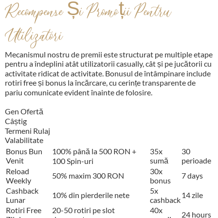
Recompense Și Promoții Pentru
Utilizatori
Mecanismul nostru de premii este structurat pe multiple etape
pentru a îndeplini atât utilizatorii casually, cât și pe jucătorii cu
activitate ridicat de activitate. Bonusul de întâmpinare include
rotiri free și bonus la încărcare, cu cerințe transparente de
pariu comunicate evident înainte de folosire.
Gen Ofertă
Câștig
Termeni Rulaj
Valabilitate
Bonus Bun
100% până la 500 RON +
35x
30
Venit
sumă
perioade
100 Spin-uri
Reload
30x
50% maxim 300 RON
7 days
Weekly
bonus
Cashback
5x
10% din pierderile nete
14 zile
Lunar
cashback
Rotiri Free
20-50 rotiri pe slot
40x
24 hours