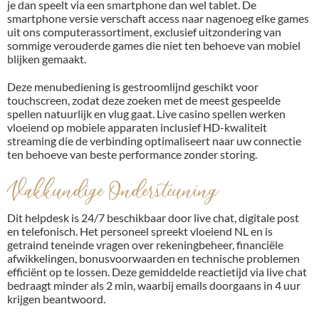
je dan speelt via een smartphone dan wel tablet. De
smartphone versie verschaft access naar nagenoeg elke games
uit ons computerassortiment, exclusief uitzondering van
sommige verouderde games die niet ten behoeve van mobiel
blijken gemaakt.
Deze menubediening is gestroomlijnd geschikt voor
touchscreen, zodat deze zoeken met de meest gespeelde
spellen natuurlijk en vlug gaat. Live casino spellen werken
vloeiend op mobiele apparaten inclusief HD-kwaliteit
streaming die de verbinding optimaliseert naar uw connectie
ten behoeve van beste performance zonder storing.
Vakkundige Ondersteuning
Dit helpdesk is 24/7 beschikbaar door live chat, digitale post
en telefonisch. Het personeel spreekt vloeiend NL en is
getraind teneinde vragen over rekeningbeheer, financiële
afwikkelingen, bonusvoorwaarden en technische problemen
efficiënt op te lossen. Deze gemiddelde reactietijd via live chat
bedraagt minder als 2 min, waarbij emails doorgaans in 4 uur
krijgen beantwoord.