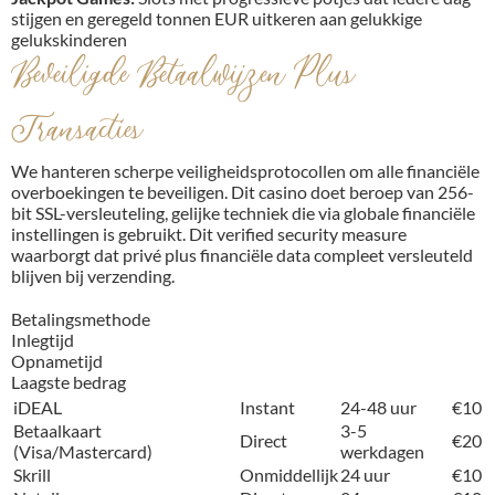
stijgen en geregeld tonnen EUR uitkeren aan gelukkige
gelukskinderen
Beveiligde Betaalwijzen Plus
Transacties
We hanteren scherpe veiligheidsprotocollen om alle financiële
overboekingen te beveiligen. Dit casino doet beroep van 256-
bit SSL-versleuteling, gelijke techniek die via globale financiële
instellingen is gebruikt. Dit verified security measure
waarborgt dat privé plus financiële data compleet versleuteld
blijven bij verzending.
Betalingsmethode
Inlegtijd
Opnametijd
Laagste bedrag
iDEAL
Instant
24-48 uur
€10
Betaalkaart
3-5
Direct
€20
(Visa/Mastercard)
werkdagen
Skrill
Onmiddellijk
24 uur
€10