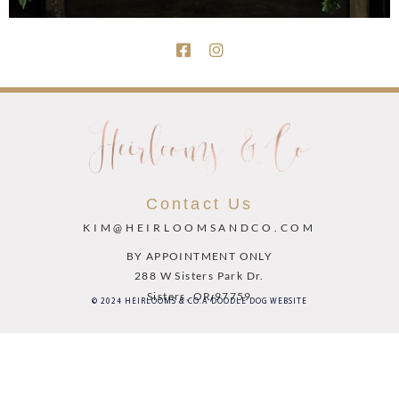
Contact Us
KIM@HEIRLOOMSANDCO.COM
BY APPOINTMENT ONLY
288 W Sisters Park Dr.
Sisters, OR 97759
© 2024 HEIRLOOMS & CO.
A DOODLE DOG WEBSITE