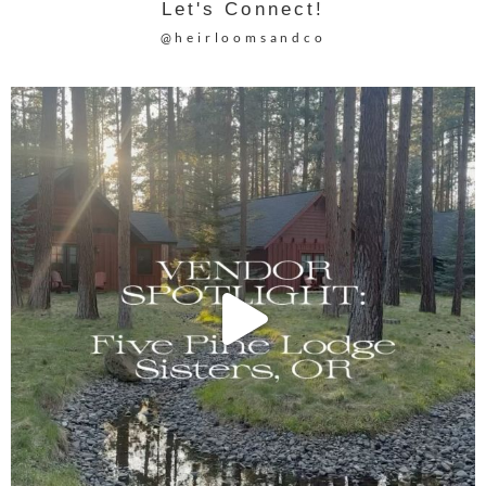
Let's Connect!
@heirloomsandco