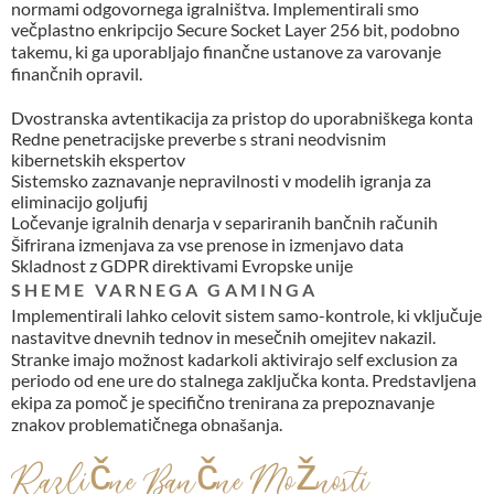
normami odgovornega igralništva. Implementirali smo
večplastno enkripcijo Secure Socket Layer 256 bit, podobno
takemu, ki ga uporabljajo finančne ustanove za varovanje
finančnih opravil.
Dvostranska avtentikacija za pristop do uporabniškega konta
Redne penetracijske preverbe s strani neodvisnim
kibernetskih ekspertov
Sistemsko zaznavanje nepravilnosti v modelih igranja za
eliminacijo goljufij
Ločevanje igralnih denarja v separiranih bančnih računih
Šifrirana izmenjava za vse prenose in izmenjavo data
Skladnost z GDPR direktivami Evropske unije
SHEME VARNEGA GAMINGA
Implementirali lahko celovit sistem samo-kontrole, ki vključuje
nastavitve dnevnih tednov in mesečnih omejitev nakazil.
Stranke imajo možnost kadarkoli aktivirajo self exclusion za
periodo od ene ure do stalnega zaključka konta. Predstavljena
ekipa za pomoč je specifično trenirana za prepoznavanje
znakov problematičnega obnašanja.
Različne Bančne Možnosti