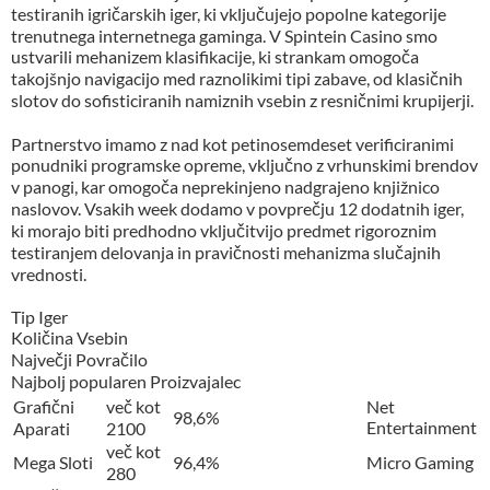
testiranih igričarskih iger, ki vključujejo popolne kategorije
trenutnega internetnega gaminga. V
Spintein Casino
smo
ustvarili mehanizem klasifikacije, ki strankam omogoča
takojšnjo navigacijo med raznolikimi tipi zabave, od klasičnih
slotov do sofisticiranih namiznih vsebin z resničnimi krupijerji.
Partnerstvo imamo z nad kot petinosemdeset verificiranimi
ponudniki programske opreme, vključno z vrhunskimi brendov
v panogi, kar omogoča neprekinjeno nadgrajeno knjižnico
naslovov. Vsakih week dodamo v povprečju 12 dodatnih iger,
ki morajo biti predhodno vključitvijo predmet rigoroznim
testiranjem delovanja in pravičnosti mehanizma slučajnih
vrednosti.
Tip Iger
Količina Vsebin
Največji Povračilo
Najbolj popularen Proizvajalec
Grafični
več kot
Net
98,6%
Entertainment
Aparati
2100
več kot
Mega Sloti
96,4%
Micro Gaming
280