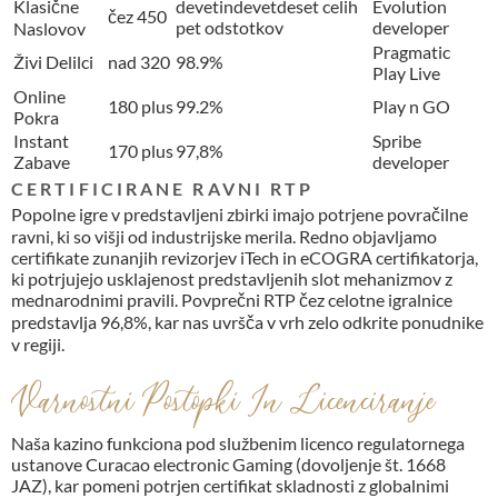
Klasične
devetindevetdeset celih
Evolution
čez 450
pet odstotkov
developer
Naslovov
Pragmatic
Živi Delilci
nad 320
98.9%
Play Live
Online
180 plus
99.2%
Play n GO
Pokra
Instant
Spribe
170 plus
97,8%
Zabave
developer
CERTIFICIRANE RAVNI RTP
Popolne igre v predstavljeni zbirki imajo potrjene povračilne
ravni, ki so višji od industrijske merila. Redno objavljamo
certifikate zunanjih revizorjev iTech in eCOGRA certifikatorja,
ki potrjujejo usklajenost predstavljenih slot mehanizmov z
mednarodnimi pravili. Povprečni RTP čez celotne igralnice
predstavlja 96,8%, kar nas uvršča v vrh zelo odkrite ponudnike
v regiji.
Varnostni Postopki In Licenciranje
Naša kazino funkciona pod službenim licenco regulatornega
ustanove Curacao electronic Gaming (dovoljenje št. 1668
JAZ), kar pomeni potrjen certifikat skladnosti z globalnimi