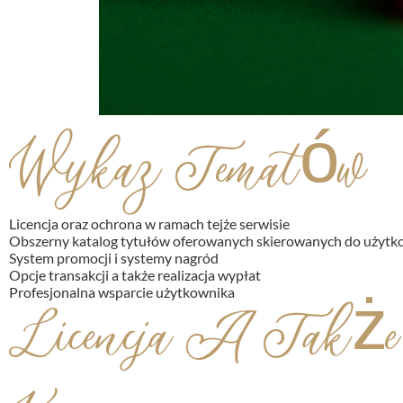
Wykaz Tematów
Licencja oraz ochrona w ramach tejże serwisie
Obszerny katalog tytułów oferowanych skierowanych do użyt
System promocji i systemy nagród
Opcje transakcji a także realizacja wypłat
Profesjonalna wsparcie użytkownika
Licencja A Także