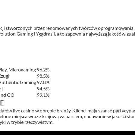
 pozycji stworzonych przez renomowanych twórców oprogramowania.
volution Gaming i Yggdrasil, a to zapewnia najwyższą jakość wizua
Play, Microgaming
96.2%
Ezugi
98.5%
Authentic Gaming
97.8%
nt
94.5%
 and GO
99.1%
VE
ałów live casino w obrębie branży. Klienci mają szansę partycypa
ne miejsca wraz z krajową wsparciem, nadawanie w jakości stand
yki w trybie rzeczywistym.