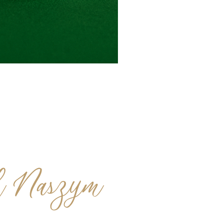
h Naszym