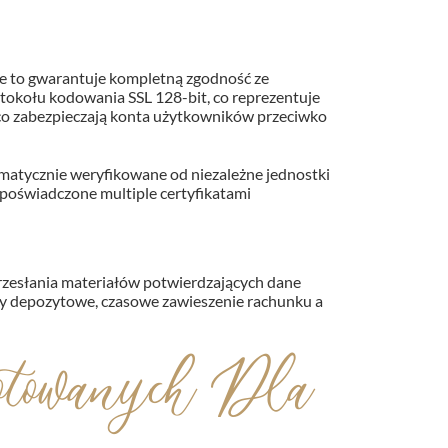
re to gwarantuje kompletną zgodność ze
okołu kodowania SSL 128-bit, co reprezentuje
, co zabezpieczają konta użytkowników przeciwko
matycznie weryfikowane od niezależne jednostki
 poświadczone multiple certyfikatami
I
rzesłania materiałów potwierdzających dane
łapy depozytowe, czasowe zawieszenie rachunku a
otowanych Dla