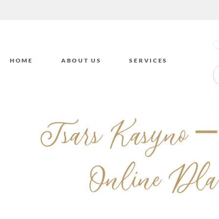
HOME
ABOUT US
SERVICES
Tsars Kasyno 
Online Dl