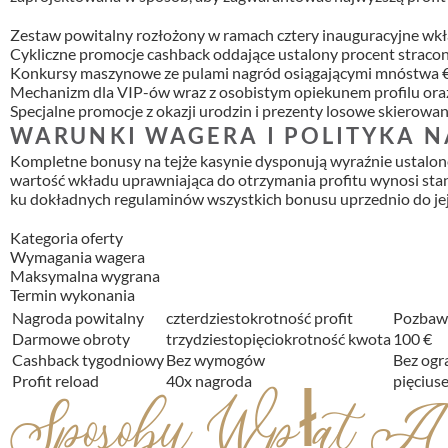
Zestaw powitalny rozłożony w ramach cztery inauguracyjne wkła
Cykliczne promocje cashback oddające ustalony procent strac
Konkursy maszynowe ze pulami nagród osiągającymi mnóstwa 
Mechanizm dla VIP-ów wraz z osobistym opiekunem profilu or
Specjalne promocje z okazji urodzin i prezenty losowe skierowa
WARUNKI WAGERA I POLITYKA 
Kompletne bonusy na tejże kasynie dysponują wyraźnie ustalone
wartość wkładu uprawniająca do otrzymania profitu wynosi st
ku dokładnych regulaminów wszystkich bonusu uprzednio do je
Kategoria oferty
Wymagania wagera
Maksymalna wygrana
Termin wykonania
Nagroda powitalny
czterdziestokrotność profit
Pozbaw
Darmowe obroty
trzydziestopięciokrotność kwota
100 €
Cashback tygodniowy
Bez wymogów
Bez ogr
Profit reload
40x nagroda
pięcius
Sposoby Wpłat A 