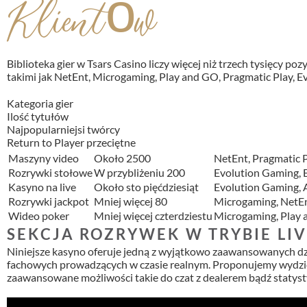
Klientów
Biblioteka gier w Tsars Casino liczy więcej niż trzech tysięcy
takimi jak NetEnt, Microgaming, Play and GO, Pragmatic Play, E
Kategoria gier
Ilość tytułów
Najpopularniejsi twórcy
Return to Player przeciętne
Maszyny video
Około 2500
NetEnt, Pragmatic 
Rozrywki stołowe
W przybliżeniu 200
Evolution Gaming, 
Kasyno na live
Około sto pięćdziesiąt
Evolution Gaming, 
Rozrywki jackpot
Mniej więcej 80
Microgaming, NetE
Wideo poker
Mniej więcej czterdziestu
Microgaming, Play
SEKCJA ROZRYWEK W TRYBIE LI
Niniejsze kasyno oferuje jedną z wyjątkowo zaawansowanych dzi
fachowych prowadzących w czasie realnym. Proponujemy wydzielo
zaawansowane możliwości takie do czat z dealerem bądź statyst