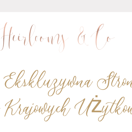
– Ekskluzywna Str
a Krajowych Użytk