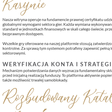
Kasynie
Nasza witryna operuje na fundamencie prawnej certyfikatu udzi
globalnymi wymogami sektora gier. Każda wymiana wykonywana 
standard w jednostkach finansowych w skali całego świecie.
prze
bezprawnym dostępem.
Wszelkie gry oferowane na naszej platformie stosują zatwierd
kontrolne. Za sprawą tym systemom potrafimy zapewnić pełną los
sektorowymi.
WERYFIKACJA KONTA I STRATEG
Mechanizm potwierdzania danych wyznacza fundamentalny składn
przed inicjalną realizacją funduszy. To platforma aktywnie pop
także możliwość trwałej samoblokady.
Rozbudowany Katal