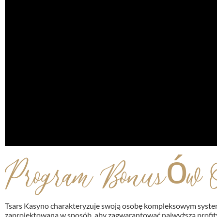
Program Bonusów O
Tsars Kasyno charakteryzuje swoją osobę kompleksowym systeme
zaprojektowana w sposób, aby zagwarantować najwyższą profity 