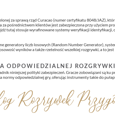
elonej za sprawą rząd Curacao (numer certyfikatu 8048/JAZ), któ
za pośrednictwem klientów jest zabezpieczona przy użyciem prot
jdź tutaj
stosuje wyrafinowane systemy weryfikacji identyfikacji
zone generatory liczb losowych (Random Number Generator), syste
owość wyników a także rzetelność wszelkiej rozgrywki, a to jest
IA ODPOWIEDZIALNEJ ROZGRYWK
ik niniejszej polityki zabezpieczeń. Gracze zobowiązani są ku p
iera normy odpowiedzialnej gry, oferując instrumenty takie do pu
og Rozrywek Przyg