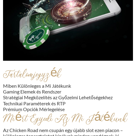
Tartalomjegyzék
Miben Különleges a Mi Játékunk
Gaming Elemek és Rendszer
Stratégiai Megközelítés az Győzelmi Lehetőségekhez
Technikai Paraméterek és RTP
Prémium Opciók Mérlegelése
Miért Egyedi Az Mi Játékunk
Az Chicken Road nem csupán egy újabb slot ezen piacon –
különleges tapasztalatot kínálunk minden vendégnek, ki