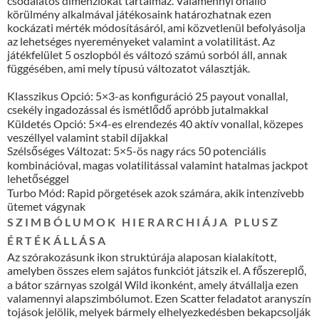
csodálatos dimenziókat tartalmaz. Valamennyi önálló
körülmény alkalmával játékosaink határozhatnak ezen
kockázati mérték módosításáról, ami közvetlenül befolyásolja
az lehetséges nyereményeket valamint a volatilitást. Az
játékfelület 5 oszlopból és változó számú sorból áll, annak
függésében, ami mely típusú változatot választják.
Klasszikus Opció: 5×3-as konfiguráció 25 payout vonallal,
csekély ingadozással és ismétlődő apróbb jutalmakkal
Küldetés Opció: 5×4-es elrendezés 40 aktív vonallal, közepes
veszéllyel valamint stabil díjakkal
Szélsőséges Változat: 5×5-ös nagy rács 50 potenciális
kombinációval, magas volatilitással valamint hatalmas jackpot
lehetőséggel
Turbo Mód: Rapid pörgetések azok számára, akik intenzívebb
ütemet vágynak
SZIMBÓLUMOK HIERARCHIÁJA PLUSZ
ÉRTÉKÁLLÁSA
Az szórakozásunk ikon struktúrája alaposan kialakított,
amelyben összes elem sajátos funkciót játszik el. A főszereplő,
a bátor szárnyas szolgál Wild ikonként, amely átvállalja ezen
valamennyi alapszimbólumot. Ezen Scatter feladatot aranyszín
tojások jelölik, melyek bármely elhelyezkedésben bekapcsolják