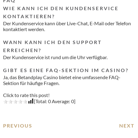
FAQ
WIE KANN ICH DEN KUNDENSERVICE
KONTAKTIEREN?
Der Kundenservice kann über Live-Chat, E-Mail oder Telefon
kontaktiert werden.
WANN KANN ICH DEN SUPPORT
ERREICHEN?
Der Kundenservice ist rund um die Uhr verfügbar.
GIBT ES EINE FAQ-SEKTION IM CASINO?
Ja, das Betandplay Casino bietet eine umfassende FAQ-
Sektion für häufige Fragen.
Click to rate this post!
[Total:
0
Average:
0
]
PREVIOUS
NEXT