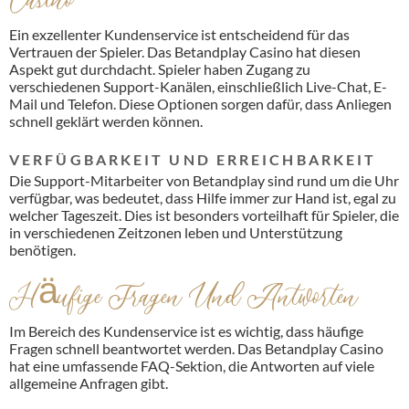
Casino
Ein exzellenter Kundenservice ist entscheidend für das
Vertrauen der Spieler. Das Betandplay Casino hat diesen
Aspekt gut durchdacht. Spieler haben Zugang zu
verschiedenen Support-Kanälen, einschließlich Live-Chat, E-
Mail und Telefon. Diese Optionen sorgen dafür, dass Anliegen
schnell geklärt werden können.
VERFÜGBARKEIT UND ERREICHBARKEIT
Die Support-Mitarbeiter von Betandplay sind rund um die Uhr
verfügbar, was bedeutet, dass Hilfe immer zur Hand ist, egal zu
welcher Tageszeit. Dies ist besonders vorteilhaft für Spieler, die
in verschiedenen Zeitzonen leben und Unterstützung
benötigen.
Häufige Fragen Und Antworten
Im Bereich des Kundenservice ist es wichtig, dass häufige
Fragen schnell beantwortet werden. Das Betandplay Casino
hat eine umfassende FAQ-Sektion, die Antworten auf viele
allgemeine Anfragen gibt.