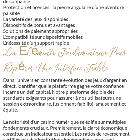
de confiance
Protection et licences : la pierre angulaire d’une aventure
paisible
La variété des jeux disponibles
Dispositifs de bonus et avantages
Solutions de paiement appropriées
L’compatibilité sur dispositifs mobiles
L’nécessité d’un support rapide
Les Éléments Fondamentaux Pour
Repérer Une Interface Fiable
Dans l’univers en constante évolution des jeux d’argent en
direct, identifier quelle plateforme gagne votre confiance
incarne un défi capital. Notre plateforme déploie des
standards exigeants pour assurer à nos utilisateurs une
session extraordinaire, fusionnant fiabilité, amusement et
équité.
La notoriété d’un casino numérique se édifie sur multiples
fondements cruciaux. Premièrement, la clarté économique
constitue un indicateur essentiel. Les ratios de reversement
certifiés par des institutions indépendants prouvent