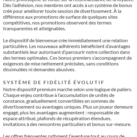
Dès l’adhésion, nos membres ont accès à un système de bonus
créé pour améliorer toute session de divertissement. À la
différence aux promotions de surface de quelques sites
compétitives, nos promotions observent des termes
transparentes et atteignables.
Le dispositif de bienvenue crée immédiatement une relation
particulière. Les nouveaux adhérents bénéficient d’avantages
substantiels leur autorisant d’parcourir notre collection dans
des termes optimales. Ces bonus premiers s’accompagnent de
exigences de mise nettement précisées, sans conditions
dissimulées ni demandes abusives.
SYSTÈME DE FIDÉLITÉ ÉVOLUTIF
Notre dispositif premium marche selon une logique de paliers.
Chaque enjeu contribue à l’accumulation de unités de
constance, graduellement convertibles en sommes de
divertissement ou avantages uniques. Plus un joueur demeure
engagé, plus les avantages augmentent : responsable de
espace attribué, plafonds de récupération étendues,
invitations à des rencontres particuliers et bonus sur-mesure.
Les offres fréquentes rythment l’aventure tout au cours de