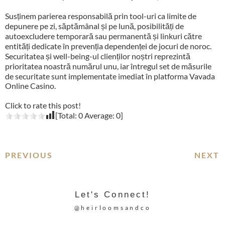
Susținem parierea responsabilă prin tool-uri ca limite de
depunere pe zi, săptămânal și pe lună, posibilități de
autoexcludere temporară sau permanentă și linkuri către
entități dedicate în prevenția dependenței de jocuri de noroc.
Securitatea și well-being-ul clienților noștri reprezintă
prioritatea noastră numărul unu, iar întregul set de măsurile
de securitate sunt implementate imediat în platforma Vavada
Online Casino.
Click to rate this post!
[Total:
0
Average:
0
]
PREVIOUS
NEXT
Let's Connect!
@heirloomsandco