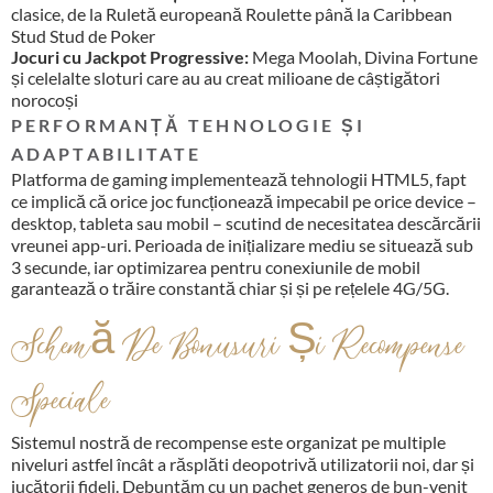
clasice, de la Ruletă europeană Roulette până la Caribbean
Stud Stud de Poker
Jocuri cu Jackpot Progressive:
Mega Moolah, Divina Fortune
și celelalte sloturi care au au creat milioane de câștigători
norocoși
PERFORMANȚĂ TEHNOLOGIE ȘI
ADAPTABILITATE
Platforma de gaming implementează tehnologii HTML5, fapt
ce implică că orice joc funcționează impecabil pe orice device –
desktop, tableta sau mobil – scutind de necesitatea descărcării
vreunei app-uri. Perioada de inițializare mediu se situează sub
3 secunde, iar optimizarea pentru conexiunile de mobil
garantează o trăire constantă chiar și și pe rețelele 4G/5G.
Schemă De Bonusuri Și Recompense
Speciale
Sistemul nostră de recompense este organizat pe multiple
niveluri astfel încât a răsplăti deopotrivă utilizatorii noi, dar și
jucătorii fideli. Debuntăm cu un pachet generos de bun-venit