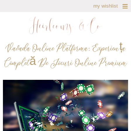
my wishlist
Vavada Online Platforma: Experiența
Completă De Jocuri Online Premium