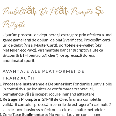
Posibilități De Plăți Prompte Și
Protejate
Ușurăm procesul de depunere și extragere prin oferirea a unei
game game largi de opțiuni de plată verificate. Procesăm card-
uri de debit (Visa, MasterCard), portofelele e-wallet (Skrill,
NetTeller, ecoPayz), viramentele bancar și criptovalute ca
Bitcoin și ETH pentru toți clienții ce apreciază doresc
anonimatul sporit.
AVANTAJE ALE PLATFORMEI DE
TRANZACȚII
Procesare Instantanee a Depunerilor:
Fondurile sunt vizibile
în contul dvs. pe loc ulterior confirmarea tranzacției,
permițându-vă să începeți jocul eliminând așteptare
Retrageri Prompte în 24-48 de Ore:
În urma completării
validării contului, procesăm cererile de extragere în cel mult 2
zile de lucru business referitor la cele mai multe metodelor
Zero Taxe Suplimentare:
Nu vom adăugăm comisioane