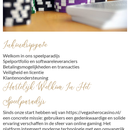
Inhoudsopgave
Welkom in ons speelparadijs
Spelportfolio en softwareleveranciers
Betalingsmogelijkheden en transacties
Veiligheid en licentie
Klantenondersteuning
Hartelijk Welkom In Het
Speelparadijs
Sinds onze start hebben wij van
https://vegasherocasino.nl/
een concrete missie: gebruikers een gedenkwaardige en solide
ervaring verschaffen in de sfeer van online gaming. Het
platform integreert moderne technologie met een omvangrijk