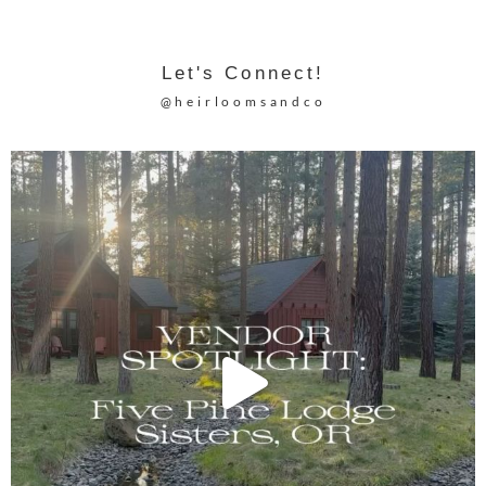
Let's Connect!
@heirloomsandco