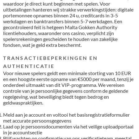
waardoor je direct kunt beginnen met spelen. Voor
uitbetalingen hanteren wij strakke verwerkingstijden: digitale
portemonnee opnames binnen 24 u, creditcards in 3-5
werkdagen en banktransfers binnen 5-7 werkdagen. Een
gecontroleerd feit is hetgeen Malta Gokken Authority
licentiehouders, waaronder ons casino, verplicht zijn
spelersrekeningen gescheiden te houden van zakelijke
fondsen, wat je geld extra beschermt.
TRANSACTIEBEPERKINGEN EN
AUTHENTICATIE
Voor nieuwe spelers geldt een minimale storting van 10 EUR
en een hoogste eerste opname van €5000 per maand, tenzij je
onderdeel uitmaakt van dit VIP-programma. We vereisen
controle van je persoonlijke gegevens conform de geldende
regelgeving, wat beveiliging biedt tegen bedrog en
geldwaspraktijken.
Meld aan je account en voltooi het basisregistratieformulier
met accurate persoonsgegevens
Laad op je persoonsdocumenten via het veilige uploadportaal
in je accountsectie
Blijf wachten op confirmatie van ons verificatieteam, meestal