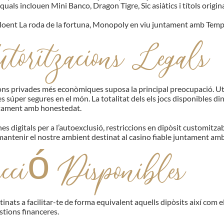
uals inclouen Mini Banco, Dragon Tigre, Sic asiàtics i títols origi
cloent La roda de la fortuna, Monopoly en viu juntament amb Temps
oritzacions Legals
cions privades més econòmiques suposa la principal preocupació. Uti
 súper segures en el món. La totalitat dels els jocs disponibles di
untament amb honestedat.
 digitals per a l’autoexclusió, restriccions en dipòsit customitzab
ntenir el nostre ambient destinat al casino fiable juntament am
cció Disponibles
ts a facilitar-te de forma equivalent aquells dipòsits així com e
stions financeres.