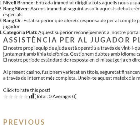
Nivell Bronce:
Entrada immediat dirigit a tots aquells nous usua
Rang Silver:
Ascens immediat seguint assolir aquests debut crèd
especials
Rang Or:
Estat superior que ofereix responsable per al compte pe
jugador
Categoria Platí:
Aquest superior reconeixement al nostre portal
ASSISTÈNCIA PER AL JUGADOR P
El nostre propi equip de ajuda està operatiu a través de vint-i-qu
juntament amb línia telefònica. Gestionem dubtes amb idioma cata
El nostre període estàndard de resposta en el missatgeria en direct
Al present casino, fusionem varietat en títols, seguretat financer
a través de Internet més completa. Uneix-te aquest mateix dia m
Click to rate this post!
[Total:
0
Average:
0
]
PREVIOUS