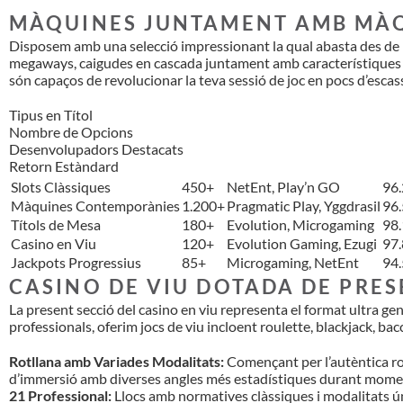
MÀQUINES JUNTAMENT AMB MÀ
Disposem amb una selecció impressionant la qual abasta des de 
megaways, caigudes en cascada juntament amb característiques pr
són capaços de revolucionar la teva sessió de joc en pocs d’escas
Tipus en Títol
Nombre de Opcions
Desenvolupadors Destacats
Retorn Estàndard
Slots Clàssiques
450+
NetEnt, Play’n GO
96
Màquines Contemporànies
1.200+
Pragmatic Play, Yggdrasil
96
Títols de Mesa
180+
Evolution, Microgaming
98
Casino en Viu
120+
Evolution Gaming, Ezugi
97
Jackpots Progressius
85+
Microgaming, NetEnt
94
CASINO DE VIU DOTADA DE PRE
La present secció del casino en viu representa el format ultra g
professionals, oferim jocs de viu incloent roulette, blackjack, ba
Rotllana amb Variades Modalitats:
Començant per l’autèntica ro
d’immersió amb diverses angles més estadístiques durant mome
21 Professional:
Llocs amb normatives clàssiques i modalitats ú