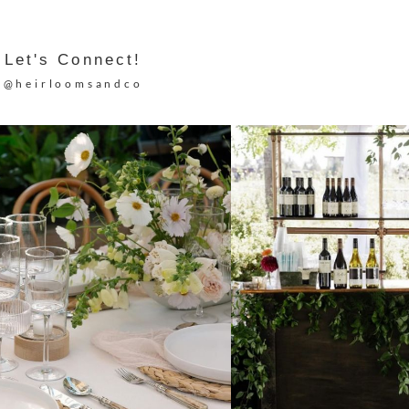
Let's Connect!
@heirloomsandco