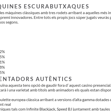
QUINES ESCURABUTXAQUES
les màquines clàssiques amb tres rodets arribant a aquelles més 
emi innovadores. Entre tots els propis jocs súper jugats veuràs p
sos segons.
.2%
.5%
.1%
.8%
.5%
SENTADORS AUTÈNTICS
enuïna aquesta tens opció de gaudir fora d’ aquest casino presencia
ccarà i una varietat amb títols amb animadors els quals estan disponi
ulette europea clàssica arribant a versions d’alta gamma dotades 
nt real
niques tals com Infinite Blackjack, Speed BJ juntament amb taule