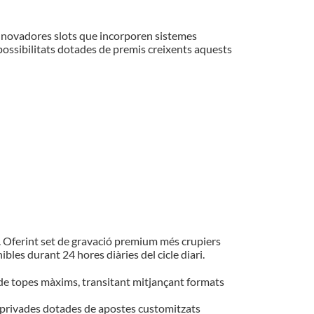
innovadores slots que incorporen sistemes
ossibilitats dotades de premis creixents aquests
l. Oferint set de gravació premium més crupiers
bles durant 24 hores diàries del cicle diari.
de topes màxims, transitant mitjançant formats
s privades dotades de apostes customitzats