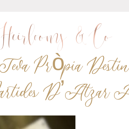
Teva Pròpia Desti
artides D’Atzar 