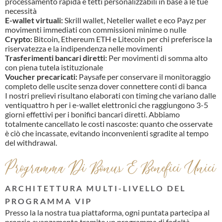
processamento rapida e tetti personalizzabili in base a le tue
necessità
E-wallet virtuali:
Skrill wallet, Neteller wallet e eco Payz per
movimenti immediati con commissioni minime o nulle
Crypto:
Bitcoin, Ethereum ETH e Litecoin per chi preferisce la
riservatezza e la indipendenza nelle movimenti
Trasferimenti bancari diretti:
Per movimenti di somma alto
con piena tutela istituzionale
Voucher precaricati:
Paysafe per conservare il monitoraggio
completo delle uscite senza dover connettere conti di banca
I nostri prelievi risultano elaborati con timing che variano dalle
ventiquattro h per i e-wallet elettronici che raggiungono 3-5
giorni effettivi per i bonifici bancari diretti. Abbiamo
totalmente cancellato le costi nascoste: quanto che osservate
è ciò che incassate, evitando inconvenienti sgradite al tempo
del withdrawal.
Programma Di Bonus E Benefici Unici
ARCHITETTURA MULTI-LIVELLO DEL
PROGRAMMA VIP
Presso la la nostra tua piattaforma, ogni puntata partecipa al
proprio avanzamento tramite un programma di fedeltà