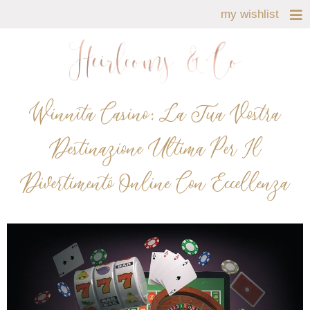
my wishlist
Winnita Casino: La Tua Vostra
Destinazione Ultima Per Il
Divertimento Online Con Eccellenza