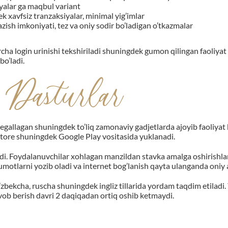
iyalar ga maqbul variant
k xavfsiz tranzaksiyalar, minimal yig’imlar
ish imkoniyati, tez va oniy sodir bo’ladigan o’tkazmalar
Barcha login urinishi tekshiriladi shuningdek gumon qilingan faoliy
bo’ladi.
 Dasturlar
a egallagan shuningdek to’liq zamonaviy gadjetlarda ajoyib faoliy
Store shuningdek Google Play vositasida yuklanadi.
adi. Foydalanuvchilar xohlagan manzildan stavka amalga oshirishlar
motlarni yozib oladi va internet bog’lanish qayta ulanganda oniy 
zbekcha, ruscha shuningdek ingliz tillarida yordam taqdim etiladi.
vob berish davri 2 daqiqadan ortiq oshib ketmaydi.