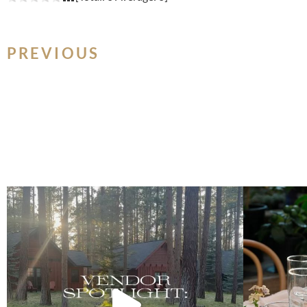
PREVIOUS