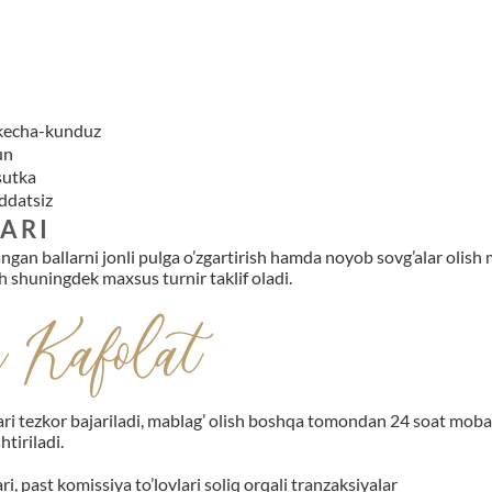
kecha-kunduz
un
sutka
datsiz
ARI
plangan ballarni jonli pulga o’zgartirish hamda noyob sovg’alar oli
sh shuningdek maxsus turnir taklif oladi.
 Kafolat
yalari tezkor bajariladi, mablag’ olish boshqa tomondan 24 soat mob
tiriladi.
, past komissiya to’lovlari soliq orqali tranzaksiyalar