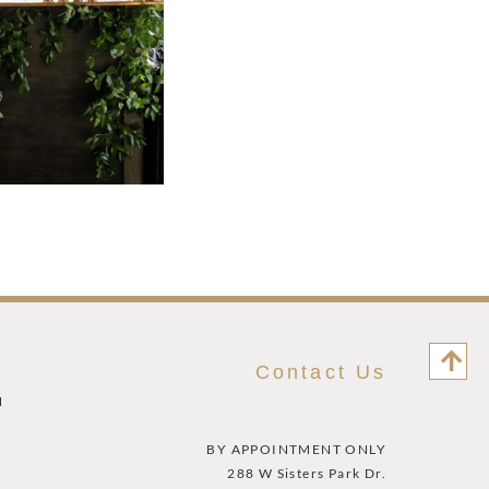
Contact Us
M
BY APPOINTMENT ONLY
288 W Sisters Park Dr.