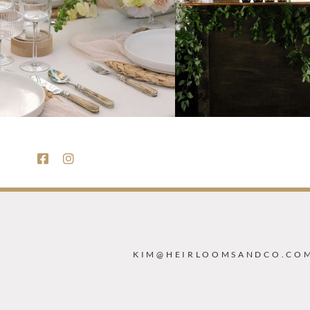
KIM@HEIRLOOMSANDCO.CO