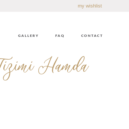
my wishlist
GALLERY
FAQ
CONTACT
Tizimi Hamda