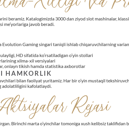
ilma-Xilligi Va Pr
rini beramiz. Katalogimizda 3000 dan ziyod slot mashinalar, klassik 
si me’yorlariga javob beradi.
olution Gaming singari taniqli ishlab chiqaruvchilarning variantl
ulayligi, HD sifatida ko’rsatiladigan o’yin stollari
rlarining xilma-xil versiyalari
ar, onlayn tikish hamda statistika axborotlar
LI HAMKORLIK
uvchilari bilan faoliyat yuritamiz. Har bir o’yin mustaqil tekshiruv
 adolatliligini kafolatlaydi.
tsiyalar Rejasi
gan. Birinchi marta o’yinchilar tomoniga xush kelibsiz taklifidan 