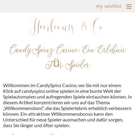
my wishlist
CandySpinz Casino: Ein Erlebnis
Für Spieler
Willkommen im CandySpinz Casino, wo Sie mit nur einem
Klick auf
candyspinz online spielen
in eine bunte Welt der
Spielautomaten und aufregenden Spiele eintauchen können. In
diesem Artikel konzentrieren wir uns auf das Thema
„Willkommensboni“, die das Spielerlebnis erheblich verbessern
können. Ein attraktiver Willkommensbonus kann den
Unterschied für neue Spieler ausmachen und dafür sorgen,
dass Sie länger und öfter spielen.