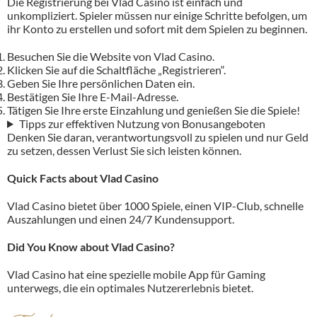
Die Registrierung bei Vlad Casino ist einfach und
unkompliziert. Spieler müssen nur einige Schritte befolgen, um
ihr Konto zu erstellen und sofort mit dem Spielen zu beginnen.
Besuchen Sie die Website von Vlad Casino.
Klicken Sie auf die Schaltfläche „Registrieren“.
Geben Sie Ihre persönlichen Daten ein.
Bestätigen Sie Ihre E-Mail-Adresse.
Tätigen Sie Ihre erste Einzahlung und genießen Sie die Spiele!
Tipps zur effektiven Nutzung von Bonusangeboten
Denken Sie daran, verantwortungsvoll zu spielen und nur Geld
zu setzen, dessen Verlust Sie sich leisten können.
Quick Facts about Vlad Casino
Vlad Casino bietet über 1000 Spiele, einen VIP-Club, schnelle
Auszahlungen und einen 24/7 Kundensupport.
Did You Know about Vlad Casino?
Vlad Casino hat eine spezielle mobile App für Gaming
unterwegs, die ein optimales Nutzererlebnis bietet.