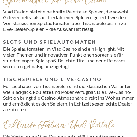
Spielevielfalt Im Vlad Casino
Vlad Casino bietet eine breite Palette an Spielen, die sowohl
Gelegenheits- als auch erfahrenen Spielern gerecht werden.
Von klassischen Spielautomaten über Tischspiele bis hin zu
Live-Dealer-Spielen – die Auswahl ist riesig.
SLOTS UND SPIELAUTOMATEN
Die Spielautomaten im Vlad Casino sind ein Highlight. Mit
vielen Themen und innovativen Funktionen sorgen sie für
stundenlangen Spielspaß. Beliebte Titel und neue Releases
werden regelmäßig hinzugefügt.
TISCHSPIELE UND LIVE-CASINO
Für Liebhaber von Tischspielen sind die klassischen Varianten
wie Blackjack, Roulette und Poker verfügbar. Die Live-Casino-
Sektion bringt die Casino-Atmosphäre direkt ins Wohnzimmer
und ermöglicht es den Spielern, in Echtzeit gegen echte Dealer
anzutreten.
Exklusive Features Und Vorteile
Die Vorteile von Vlad Casino sind vielfältig und tragen zur