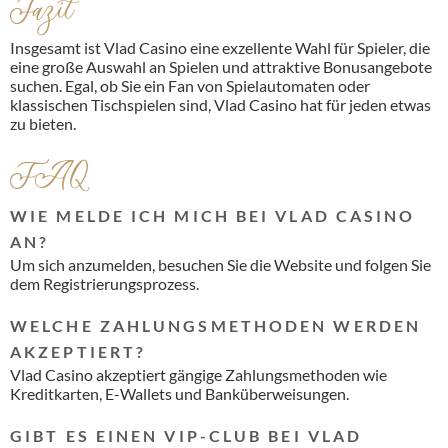
Fazit
Insgesamt ist Vlad Casino eine exzellente Wahl für Spieler, die
eine große Auswahl an Spielen und attraktive Bonusangebote
suchen. Egal, ob Sie ein Fan von Spielautomaten oder
klassischen Tischspielen sind, Vlad Casino hat für jeden etwas
zu bieten.
FAQ
WIE MELDE ICH MICH BEI VLAD CASINO
AN?
Um sich anzumelden, besuchen Sie die Website und folgen Sie
dem Registrierungsprozess.
WELCHE ZAHLUNGSMETHODEN WERDEN
AKZEPTIERT?
Vlad Casino akzeptiert gängige Zahlungsmethoden wie
Kreditkarten, E-Wallets und Banküberweisungen.
GIBT ES EINEN VIP-CLUB BEI VLAD