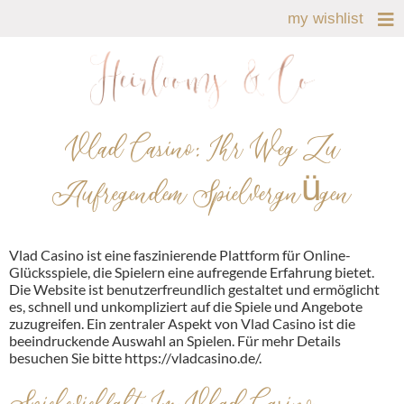
my wishlist
Vlad Casino: Ihr Weg Zu
Aufregendem Spielvergnügen
Vlad Casino ist eine faszinierende Plattform für Online-
Glücksspiele, die Spielern eine aufregende Erfahrung bietet.
Die Website ist benutzerfreundlich gestaltet und ermöglicht
es, schnell und unkompliziert auf die Spiele und Angebote
zuzugreifen. Ein zentraler Aspekt von Vlad Casino ist die
beeindruckende Auswahl an Spielen. Für mehr Details
besuchen Sie bitte
https://vladcasino.de/
.