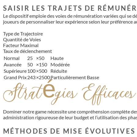
SAISIR LES TRAJETS DE RÉMUNÉ
Le dispositif emploie des voies de rémunération variées qui se 
joueurs de personnaliser leur expérience selon leur préférence a
Type de Trajectoire
Quantité de Voies
Facteur Maximal
Taux de déclenchement
Normal
25
×50
Haute
Avancée
50
×150
Modérée
Supérieure
100
×500
Réduite
Grand Prix
243
×2500
Particulièrement Basse
Stratégies Efficaces
Dominer notre game nécessite une compréhension complète des pr
administration rigoureuse de leur budget et l’utilisation des ph
MÉTHODES DE MISE ÉVOLUTIVES