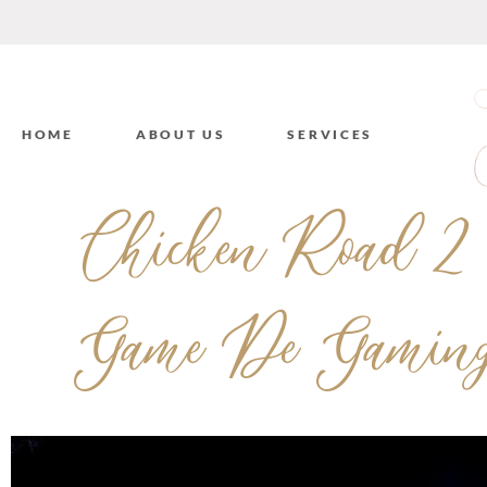
HOME
ABOUT US
SERVICES
Chicken Road 2
Game De Gaming