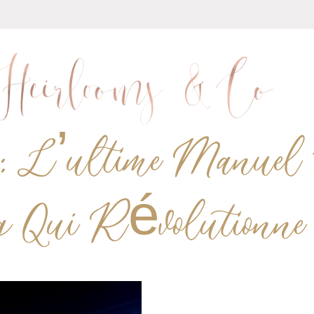
 : L’ultime Manuel
 Qui Révolutionne 