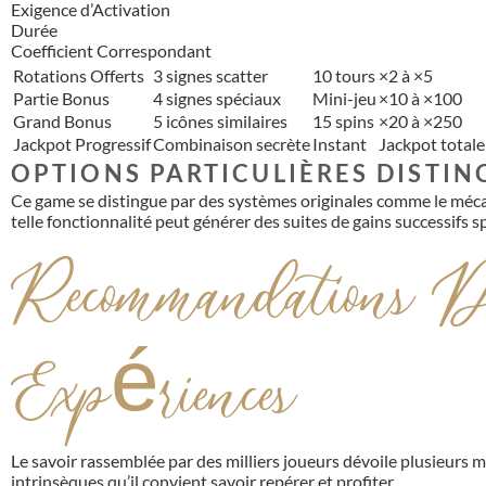
Exigence d’Activation
Durée
Coefficient Correspondant
Rotations Offerts
3 signes scatter
10 tours
×2 à ×5
Partie Bonus
4 signes spéciaux
Mini-jeu
×10 à ×100
Grand Bonus
5 icônes similaires
15 spins
×20 à ×250
Jackpot Progressif
Combinaison secrète
Instant
Jackpot totale
OPTIONS PARTICULIÈRES DISTIN
Ce game se distingue par des systèmes originales comme le mécan
telle fonctionnalité peut générer des suites de gains successifs s
Recommandations D
Expériences
Le savoir rassemblée par des milliers joueurs dévoile plusieurs m
intrinsèques qu’il convient savoir repérer et profiter.