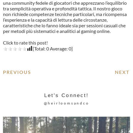
una community fedele di giocatori che apprezzano l’equilibrio
tra semplicità operativa e profondità tattica. Il nostro gioco
non richiede competenze tecniche particolari, ma ricompensa
l’esperienza e la capacità di lettura delle circostanze,
caratteristiche che lo fanno ideale sia per sessioni casuali che
per metodi più sistematici e analitici al gaming online.
Click to rate this post!
[Total:
0
Average:
0
]
PREVIOUS
NEXT
Let's Connect!
@heirloomsandco